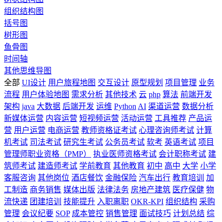
组织结构图
括号图
树形图
鱼骨图
时间轴
其他思维导图
全部
UI设计
用户旅程地图
交互设计
原型规划
项目管理
业务
流程
用户体验地图
需求分析
其他技术
云
php
算法
前端开发
架构
java
大数据
后端开发
运维
Python
AI
渠道运营
数据分析
新媒体运营
内容运营
短视频运营
活动运营
工具推荐
产品运
营
用户运营
电商运营
教师资格证考试
心理咨询师考试
计算
机考试
司法考试
研究生考试
公务员考试
软考
英语考试
项目
管理师职业资格（PMP）
执业医师资格考试
会计职称考试
建
筑师考试
建造师考试
学前教育
其他教育
初中
高中
大学
小学
客服咨询
其他岗位
酒店餐饮
金融保险
汽车出行
教育培训
加
工制造
商务销售
媒体出版
法律法务
房地产建筑
医疗保健
物
流快递
团建培训
技能提升
入职离职
OKR-KPI
组织结构
采购
管理
会议纪要
SOP
成本管控
销售管理
面试技巧
计划总结
综