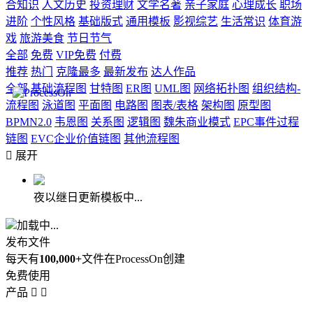
合知识
人文历史
投资理财
文学名著
亲子家庭
心理成长
职场
进阶
个性风格
基础版式
通用模板
影视综艺
生活常识
体育游
戏
旅游美食
节日节气
全部
免费
VIP免费
付费
推荐
热门
克隆最多
最新发布
达人作品
全部
基础流程图
甘特图
ER图
UML图
网络拓扑图
组织结构-
流程图
泳道图
平面图
电路图
图表/表格
架构图
原型图
BPMN2.0
韦恩图
关系图
逻辑图
魏朱商业模式
EPC事件过程
链图
EVC企业价值链图
其他流程图

展开
夜以继日更新模板中...
加载中...
发布文件
每天有
100,000+
文件在ProcessOn创建
免费使用
产品

