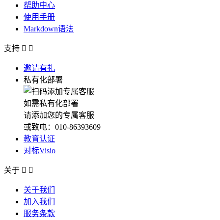
帮助中心
使用手册
Markdown语法
支持


邀请有礼
私有化部署
如需私有化部署
请添加您的专属客服
或致电：010-86393609
教育认证
对标Visio
关于


关于我们
加入我们
服务条款