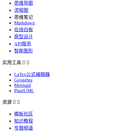
思维导图
流程图
思维笔记
Markdown
在线白板
原型设计
API服务
智能图形
实用工具


LaTex公式编辑器
Geogebra
Mermaid
PlantUML
资源


模板社区
知识教程
专题频道