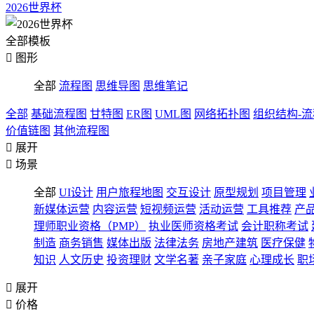
2026世界杯
全部模板

图形
全部
流程图
思维导图
思维笔记
全部
基础流程图
甘特图
ER图
UML图
网络拓扑图
组织结构-
价值链图
其他流程图

展开

场景
全部
UI设计
用户旅程地图
交互设计
原型规划
项目管理
新媒体运营
内容运营
短视频运营
活动运营
工具推荐
产
理师职业资格（PMP）
执业医师资格考试
会计职称考试
制造
商务销售
媒体出版
法律法务
房地产建筑
医疗保健
知识
人文历史
投资理财
文学名著
亲子家庭
心理成长
职

展开

价格