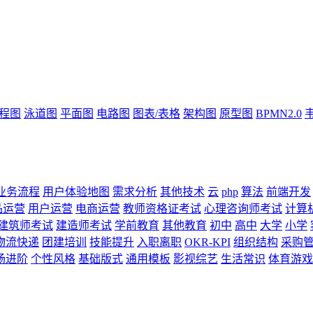
流程图
泳道图
平面图
电路图
图表/表格
架构图
原型图
BPMN2.0
业务流程
用户体验地图
需求分析
其他技术
云
php
算法
前端开发
品运营
用户运营
电商运营
教师资格证考试
心理咨询师考试
计算
建筑师考试
建造师考试
学前教育
其他教育
初中
高中
大学
小学
物流快递
团建培训
技能提升
入职离职
OKR-KPI
组织结构
采购
场进阶
个性风格
基础版式
通用模板
影视综艺
生活常识
体育游戏