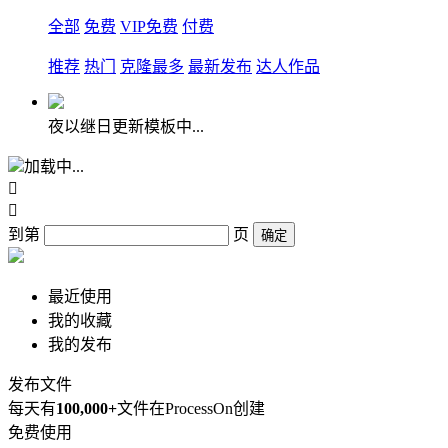
全部
免费
VIP免费
付费
推荐
热门
克隆最多
最新发布
达人作品
夜以继日更新模板中...
加载中...


到第
页
确定
最近使用
我的收藏
我的发布
发布文件
每天有
100,000+
文件在ProcessOn创建
免费使用