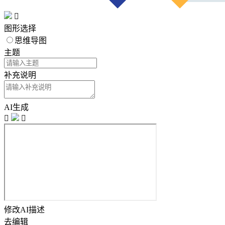

图形选择
思维导图
主题
补充说明
AI生成


修改AI描述
去编辑