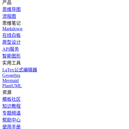
产品
思维导图
流程图
思维笔记
Markdown
在线白板
原型设计
API服务
智能图形
实用工具
LaTex公式编辑器
Geogebra
Mermaid
PlantUML
资源
模板社区
知识教程
专题频道
帮助中心
使用手册