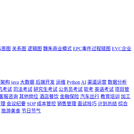
韦恩图
关系图
逻辑图
魏朱商业模式
EPC事件过程链图
EVC企业
架构
java
大数据
后端开发
运维
Python
AI
渠道运营
数据分析
机考试
司法考试
研究生考试
公务员考试
软考
英语考试
项目管
客服咨询
其他岗位
酒店餐饮
金融保险
汽车出行
教育培训
加工
管理
会议纪要
SOP
成本管控
销售管理
面试技巧
计划总结
综合
旅游美食
节日节气