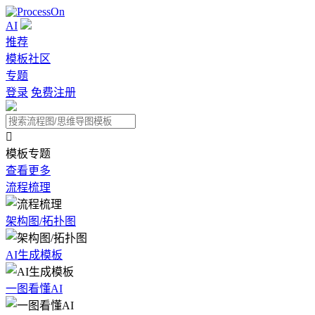
AI
推荐
模板社区
专题
登录
免费注册

模板专题
查看更多
流程梳理
架构图/拓扑图
AI生成模板
一图看懂AI