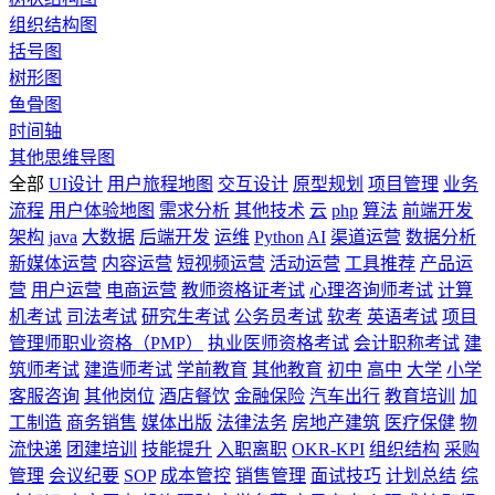
组织结构图
括号图
树形图
鱼骨图
时间轴
其他思维导图
全部
UI设计
用户旅程地图
交互设计
原型规划
项目管理
业务
流程
用户体验地图
需求分析
其他技术
云
php
算法
前端开发
架构
java
大数据
后端开发
运维
Python
AI
渠道运营
数据分析
新媒体运营
内容运营
短视频运营
活动运营
工具推荐
产品运
营
用户运营
电商运营
教师资格证考试
心理咨询师考试
计算
机考试
司法考试
研究生考试
公务员考试
软考
英语考试
项目
管理师职业资格（PMP）
执业医师资格考试
会计职称考试
建
筑师考试
建造师考试
学前教育
其他教育
初中
高中
大学
小学
客服咨询
其他岗位
酒店餐饮
金融保险
汽车出行
教育培训
加
工制造
商务销售
媒体出版
法律法务
房地产建筑
医疗保健
物
流快递
团建培训
技能提升
入职离职
OKR-KPI
组织结构
采购
管理
会议纪要
SOP
成本管控
销售管理
面试技巧
计划总结
综