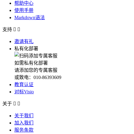
帮助中心
使用手册
Markdown语法
支持


邀请有礼
私有化部署
如需私有化部署
请添加您的专属客服
或致电：010-86393609
教育认证
对标Visio
关于


关于我们
加入我们
服务条款