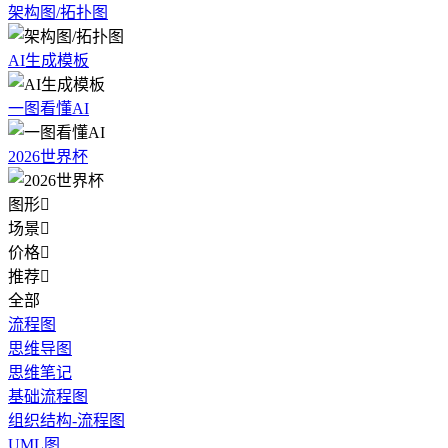
架构图/拓扑图
AI生成模板
一图看懂AI
2026世界杯
图形

场景

价格

推荐

全部
流程图
思维导图
思维笔记
基础流程图
组织结构-流程图
UML图