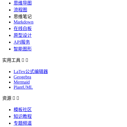
思维导图
流程图
思维笔记
Markdown
在线白板
原型设计
API服务
智能图形
实用工具


LaTex公式编辑器
Geogebra
Mermaid
PlantUML
资源


模板社区
知识教程
专题频道