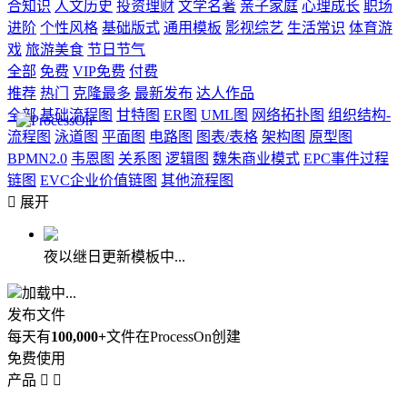
合知识
人文历史
投资理财
文学名著
亲子家庭
心理成长
职场
进阶
个性风格
基础版式
通用模板
影视综艺
生活常识
体育游
戏
旅游美食
节日节气
全部
免费
VIP免费
付费
推荐
热门
克隆最多
最新发布
达人作品
全部
基础流程图
甘特图
ER图
UML图
网络拓扑图
组织结构-
流程图
泳道图
平面图
电路图
图表/表格
架构图
原型图
BPMN2.0
韦恩图
关系图
逻辑图
魏朱商业模式
EPC事件过程
链图
EVC企业价值链图
其他流程图

展开
夜以继日更新模板中...
加载中...
发布文件
每天有
100,000+
文件在ProcessOn创建
免费使用
产品

