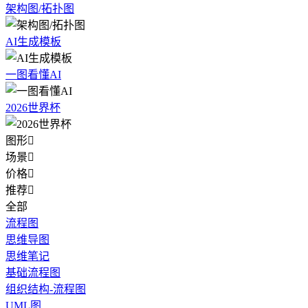
架构图/拓扑图
AI生成模板
一图看懂AI
2026世界杯
图形

场景

价格

推荐

全部
流程图
思维导图
思维笔记
基础流程图
组织结构-流程图
UML图