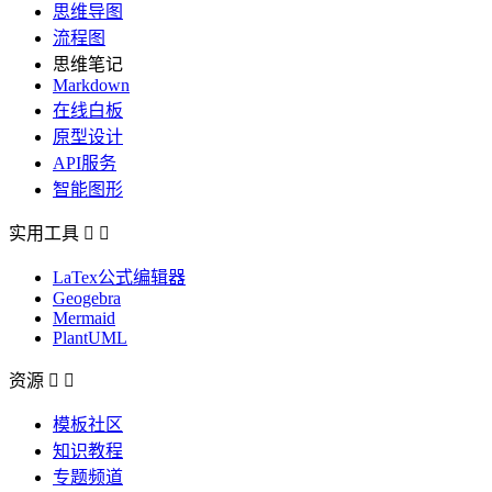
思维导图
流程图
思维笔记
Markdown
在线白板
原型设计
API服务
智能图形
实用工具


LaTex公式编辑器
Geogebra
Mermaid
PlantUML
资源


模板社区
知识教程
专题频道