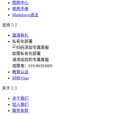
帮助中心
使用手册
Markdown语法
支持


邀请有礼
私有化部署
如需私有化部署
请添加您的专属客服
或致电：010-86393609
教育认证
对标Visio
关于


关于我们
加入我们
服务条款