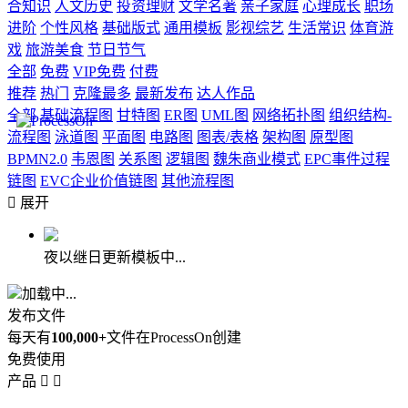
合知识
人文历史
投资理财
文学名著
亲子家庭
心理成长
职场
进阶
个性风格
基础版式
通用模板
影视综艺
生活常识
体育游
戏
旅游美食
节日节气
全部
免费
VIP免费
付费
推荐
热门
克隆最多
最新发布
达人作品
全部
基础流程图
甘特图
ER图
UML图
网络拓扑图
组织结构-
流程图
泳道图
平面图
电路图
图表/表格
架构图
原型图
BPMN2.0
韦恩图
关系图
逻辑图
魏朱商业模式
EPC事件过程
链图
EVC企业价值链图
其他流程图

展开
夜以继日更新模板中...
加载中...
发布文件
每天有
100,000+
文件在ProcessOn创建
免费使用
产品

