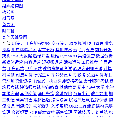
组织结构图
括号图
树形图
鱼骨图
时间轴
其他思维导图
全部
UI设计
用户旅程地图
交互设计
原型规划
项目管理
业务
流程
用户体验地图
需求分析
其他技术
云
php
算法
前端开发
架构
java
大数据
后端开发
运维
Python
AI
渠道运营
数据分析
新媒体运营
内容运营
短视频运营
活动运营
工具推荐
产品运
营
用户运营
电商运营
教师资格证考试
心理咨询师考试
计算
机考试
司法考试
研究生考试
公务员考试
软考
英语考试
项目
管理师职业资格（PMP）
执业医师资格考试
会计职称考试
建
筑师考试
建造师考试
学前教育
其他教育
初中
高中
大学
小学
客服咨询
其他岗位
酒店餐饮
金融保险
汽车出行
教育培训
加
工制造
商务销售
媒体出版
法律法务
房地产建筑
医疗保健
物
流快递
团建培训
技能提升
入职离职
OKR-KPI
组织结构
采购
管理
会议纪要
SOP
成本管控
销售管理
面试技巧
计划总结
综