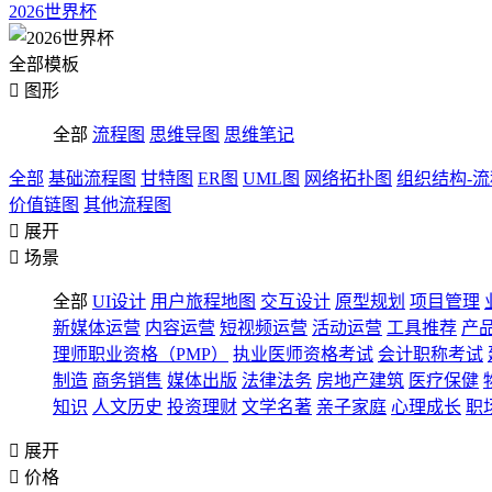
2026世界杯
全部模板

图形
全部
流程图
思维导图
思维笔记
全部
基础流程图
甘特图
ER图
UML图
网络拓扑图
组织结构-
价值链图
其他流程图

展开

场景
全部
UI设计
用户旅程地图
交互设计
原型规划
项目管理
新媒体运营
内容运营
短视频运营
活动运营
工具推荐
产
理师职业资格（PMP）
执业医师资格考试
会计职称考试
制造
商务销售
媒体出版
法律法务
房地产建筑
医疗保健
知识
人文历史
投资理财
文学名著
亲子家庭
心理成长
职

展开

价格