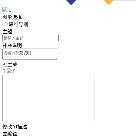

图形选择
思维导图
主题
补充说明
AI生成


修改AI描述
去编辑