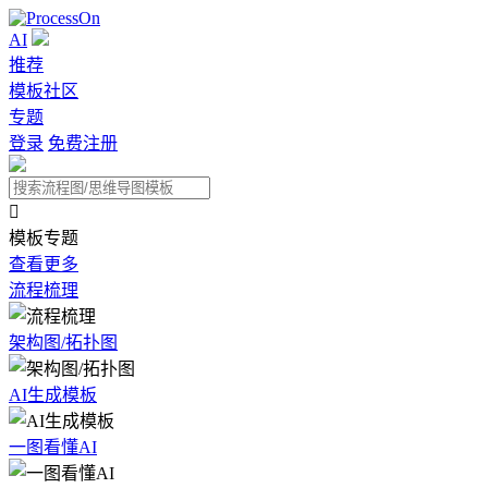
AI
推荐
模板社区
专题
登录
免费注册

模板专题
查看更多
流程梳理
架构图/拓扑图
AI生成模板
一图看懂AI