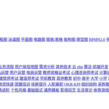
流程图
泳道图
平面图
电路图
图表/表格
架构图
原型图
BPMN2.0
业务流程
用户体验地图
需求分析
其他技术
云
php
算法
前端开发
品运营
用户运营
电商运营
教师资格证考试
心理咨询师考试
计算
建筑师考试
建造师考试
学前教育
其他教育
初中
高中
大学
小学
物流快递
团建培训
技能提升
入职离职
OKR-KPI
组织结构
采购
场进阶
个性风格
基础版式
通用模板
影视综艺
生活常识
体育游戏