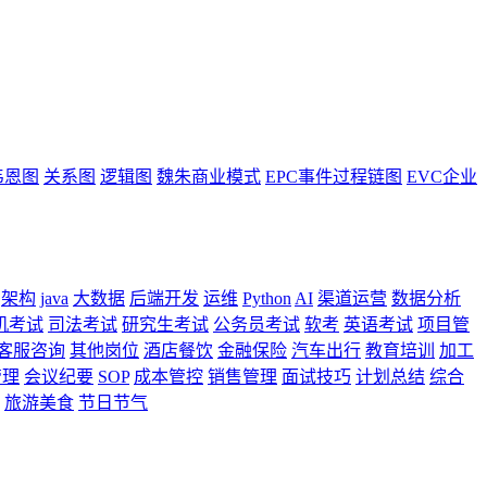
韦恩图
关系图
逻辑图
魏朱商业模式
EPC事件过程链图
EVC企业
架构
java
大数据
后端开发
运维
Python
AI
渠道运营
数据分析
机考试
司法考试
研究生考试
公务员考试
软考
英语考试
项目管
客服咨询
其他岗位
酒店餐饮
金融保险
汽车出行
教育培训
加工
管理
会议纪要
SOP
成本管控
销售管理
面试技巧
计划总结
综合
旅游美食
节日节气