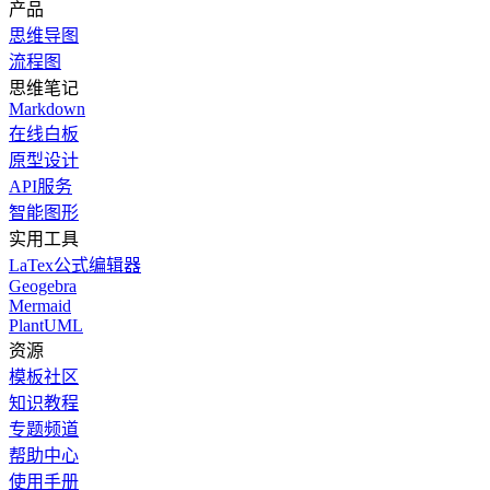
产品
思维导图
流程图
思维笔记
Markdown
在线白板
原型设计
API服务
智能图形
实用工具
LaTex公式编辑器
Geogebra
Mermaid
PlantUML
资源
模板社区
知识教程
专题频道
帮助中心
使用手册