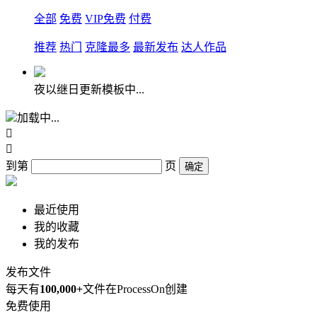
全部
免费
VIP免费
付费
推荐
热门
克隆最多
最新发布
达人作品
夜以继日更新模板中...
加载中...


到第
页
确定
最近使用
我的收藏
我的发布
发布文件
每天有
100,000+
文件在ProcessOn创建
免费使用