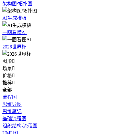
架构图/拓扑图
AI生成模板
一图看懂AI
2026世界杯
图形

场景

价格

推荐

全部
流程图
思维导图
思维笔记
基础流程图
组织结构-流程图
UML图