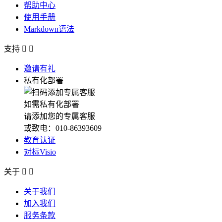
帮助中心
使用手册
Markdown语法
支持


邀请有礼
私有化部署
如需私有化部署
请添加您的专属客服
或致电：010-86393609
教育认证
对标Visio
关于


关于我们
加入我们
服务条款