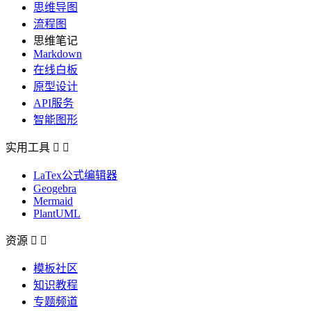
思维导图
流程图
思维笔记
Markdown
在线白板
原型设计
API服务
智能图形
实用工具


LaTex公式编辑器
Geogebra
Mermaid
PlantUML
资源


模板社区
知识教程
专题频道