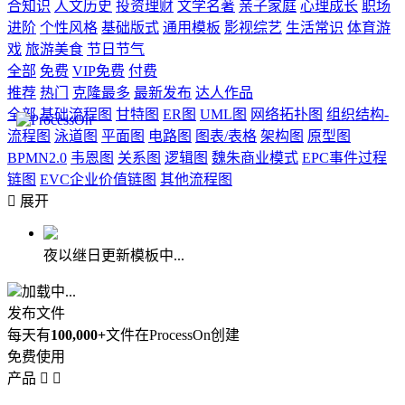
合知识
人文历史
投资理财
文学名著
亲子家庭
心理成长
职场
进阶
个性风格
基础版式
通用模板
影视综艺
生活常识
体育游
戏
旅游美食
节日节气
全部
免费
VIP免费
付费
推荐
热门
克隆最多
最新发布
达人作品
全部
基础流程图
甘特图
ER图
UML图
网络拓扑图
组织结构-
流程图
泳道图
平面图
电路图
图表/表格
架构图
原型图
BPMN2.0
韦恩图
关系图
逻辑图
魏朱商业模式
EPC事件过程
链图
EVC企业价值链图
其他流程图

展开
夜以继日更新模板中...
加载中...
发布文件
每天有
100,000+
文件在ProcessOn创建
免费使用
产品

