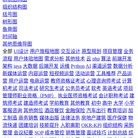
组织结构图
括号图
树形图
鱼骨图
时间轴
其他思维导图
全部
UI设计
用户旅程地图
交互设计
原型规划
项目管理
业务
流程
用户体验地图
需求分析
其他技术
云
php
算法
前端开发
架构
java
大数据
后端开发
运维
Python
AI
渠道运营
数据分析
新媒体运营
内容运营
短视频运营
活动运营
工具推荐
产品运
营
用户运营
电商运营
教师资格证考试
心理咨询师考试
计算
机考试
司法考试
研究生考试
公务员考试
软考
英语考试
项目
管理师职业资格（PMP）
执业医师资格考试
会计职称考试
建
筑师考试
建造师考试
学前教育
其他教育
初中
高中
大学
小学
客服咨询
其他岗位
酒店餐饮
金融保险
汽车出行
教育培训
加
工制造
商务销售
媒体出版
法律法务
房地产建筑
医疗保健
物
流快递
团建培训
技能提升
入职离职
OKR-KPI
组织结构
采购
管理
会议纪要
SOP
成本管控
销售管理
面试技巧
计划总结
综