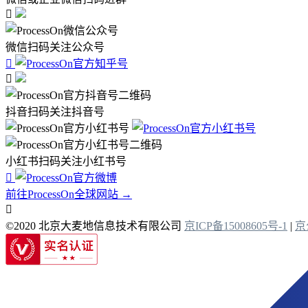

微信扫码关注公众号


抖音扫码关注抖音号
小红书扫码关注小红书号

前往ProcessOn全球网站 →

©2020 北京大麦地信息技术有限公司
京ICP备15008605号-1
|
京