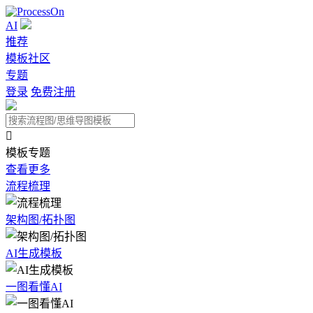
AI
推荐
模板社区
专题
登录
免费注册

模板专题
查看更多
流程梳理
架构图/拓扑图
AI生成模板
一图看懂AI