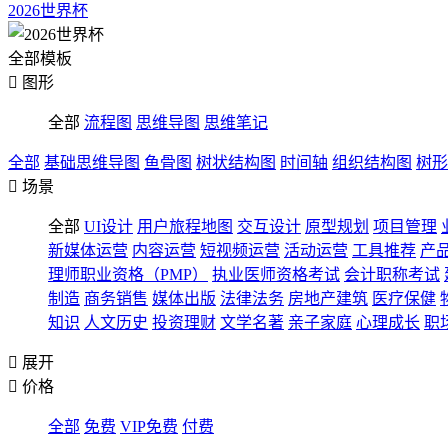
2026世界杯
全部模板

图形
全部
流程图
思维导图
思维笔记
全部
基础思维导图
鱼骨图
树状结构图
时间轴
组织结构图
树形

场景
全部
UI设计
用户旅程地图
交互设计
原型规划
项目管理
新媒体运营
内容运营
短视频运营
活动运营
工具推荐
产
理师职业资格（PMP）
执业医师资格考试
会计职称考试
制造
商务销售
媒体出版
法律法务
房地产建筑
医疗保健
知识
人文历史
投资理财
文学名著
亲子家庭
心理成长
职

展开

价格
全部
免费
VIP免费
付费