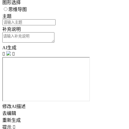
图形选择
思维导图
主题
补充说明
AI生成


修改AI描述
去编辑
重新生成
提示
