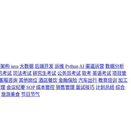
架构
java
大数据
后端开发
运维
Python
AI
渠道运营
数据分析
机考试
司法考试
研究生考试
公务员考试
软考
英语考试
项目管
客服咨询
其他岗位
酒店餐饮
金融保险
汽车出行
教育培训
加工
管理
会议纪要
SOP
成本管控
销售管理
面试技巧
计划总结
综合
旅游美食
节日节气