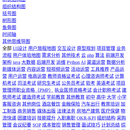
组织结构图
括号图
树形图
鱼骨图
时间轴
其他思维导图
全部
UI设计
用户旅程地图
交互设计
原型规划
项目管理
业务
流程
用户体验地图
需求分析
其他技术
云
php
算法
前端开发
架构
java
大数据
后端开发
运维
Python
AI
渠道运营
数据分析
新媒体运营
内容运营
短视频运营
活动运营
工具推荐
产品运
营
用户运营
电商运营
教师资格证考试
心理咨询师考试
计算
机考试
司法考试
研究生考试
公务员考试
软考
英语考试
项目
管理师职业资格（PMP）
执业医师资格考试
会计职称考试
建
筑师考试
建造师考试
学前教育
其他教育
初中
高中
大学
小学
客服咨询
其他岗位
酒店餐饮
金融保险
汽车出行
教育培训
加
工制造
商务销售
媒体出版
法律法务
房地产建筑
医疗保健
物
流快递
团建培训
技能提升
入职离职
OKR-KPI
组织结构
采购
管理
会议纪要
SOP
成本管控
销售管理
面试技巧
计划总结
综