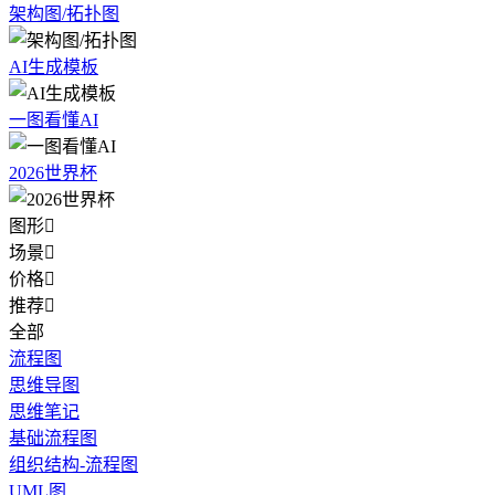
架构图/拓扑图
AI生成模板
一图看懂AI
2026世界杯
图形

场景

价格

推荐

全部
流程图
思维导图
思维笔记
基础流程图
组织结构-流程图
UML图