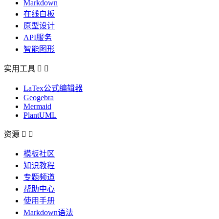
Markdown
在线白板
原型设计
API服务
智能图形
实用工具


LaTex公式编辑器
Geogebra
Mermaid
PlantUML
资源


模板社区
知识教程
专题频道
帮助中心
使用手册
Markdown语法