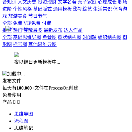
合知识
人文历史
投资理财
文学名著
亲子家庭
心理成长
职场
进阶
个性风格
基础版式
通用模板
影视综艺
生活常识
体育游
戏
旅游美食
节日节气
全部
免费
VIP免费
付费
推荐
热门
克隆最多
最新发布
达人作品
全部
基础思维导图
鱼骨图
树状结构图
时间轴
组织结构图
树
形图
括号图
其他思维导图
夜以继日更新模板中...
加载中...
发布文件
每天有
100,000+
文件在ProcessOn创建
免费使用
产品


思维导图
流程图
思维笔记