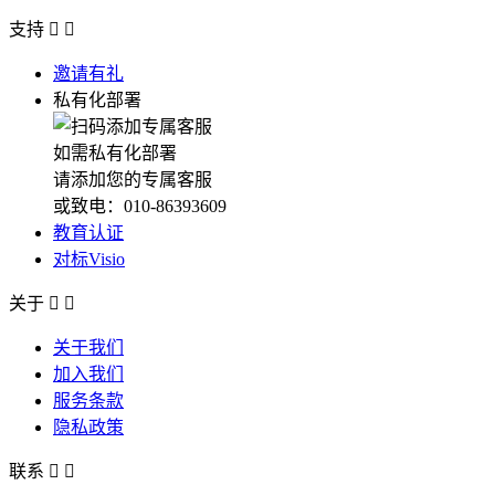
支持


邀请有礼
私有化部署
如需私有化部署
请添加您的专属客服
或致电：010-86393609
教育认证
对标Visio
关于


关于我们
加入我们
服务条款
隐私政策
联系

