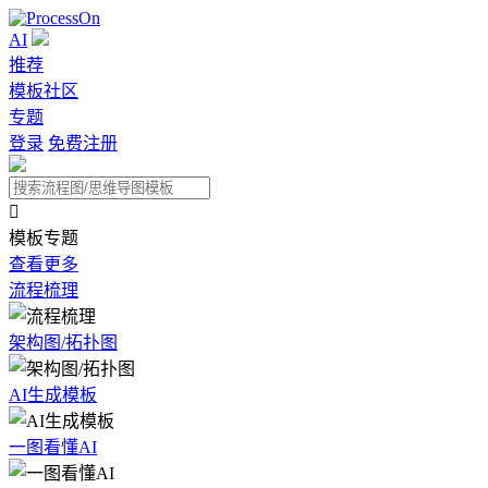
AI
推荐
模板社区
专题
登录
免费注册

模板专题
查看更多
流程梳理
架构图/拓扑图
AI生成模板
一图看懂AI