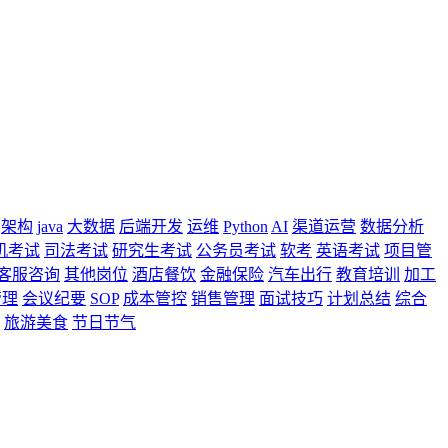
架构
java
大数据
后端开发
运维
Python
AI
渠道运营
数据分析
机考试
司法考试
研究生考试
公务员考试
软考
英语考试
项目管
客服咨询
其他岗位
酒店餐饮
金融保险
汽车出行
教育培训
加工
管理
会议纪要
SOP
成本管控
销售管理
面试技巧
计划总结
综合
旅游美食
节日节气