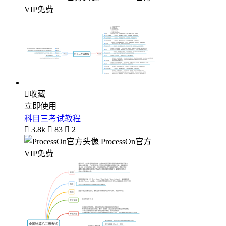
VIP免费

收藏
立即使用
科目三考试教程

3.8k

83

2
ProcessOn官方
VIP免费