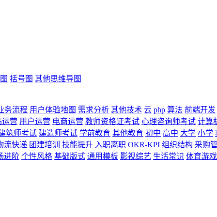
图
括号图
其他思维导图
业务流程
用户体验地图
需求分析
其他技术
云
php
算法
前端开发
品运营
用户运营
电商运营
教师资格证考试
心理咨询师考试
计算
建筑师考试
建造师考试
学前教育
其他教育
初中
高中
大学
小学
物流快递
团建培训
技能提升
入职离职
OKR-KPI
组织结构
采购
场进阶
个性风格
基础版式
通用模板
影视综艺
生活常识
体育游戏