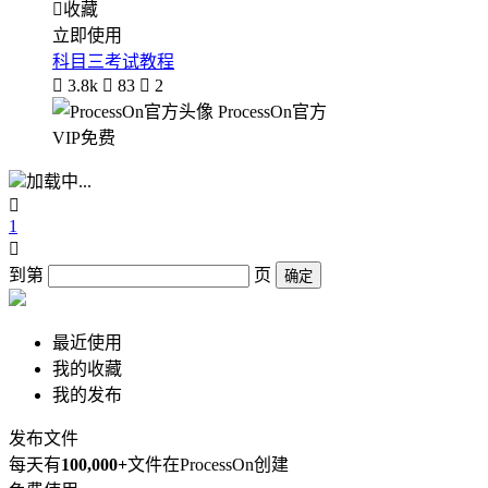

收藏
立即使用
科目三考试教程

3.8k

83

2
ProcessOn官方
VIP免费
加载中...

1

到第
页
确定
最近使用
我的收藏
我的发布
发布文件
每天有
100,000+
文件在ProcessOn创建