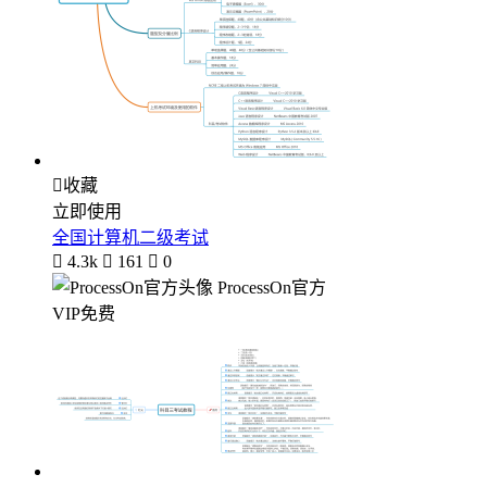

收藏
立即使用
全国计算机二级考试

4.3k

161

0
ProcessOn官方
VIP免费