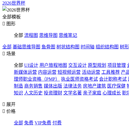
2026世界杯
全部模板

图形
全部
流程图
思维导图
思维笔记
全部
基础思维导图
鱼骨图
树状结构图
时间轴
组织结构图
树形

场景
全部
UI设计
用户旅程地图
交互设计
原型规划
项目管理
新媒体运营
内容运营
短视频运营
活动运营
工具推荐
产
理师职业资格（PMP）
执业医师资格考试
会计职称考试
制造
商务销售
媒体出版
法律法务
房地产建筑
医疗保健
知识
人文历史
投资理财
文学名著
亲子家庭
心理成长
职

展开

价格
全部
免费
VIP免费
付费