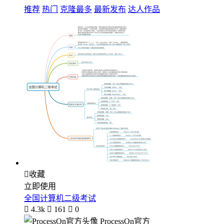
推荐
热门
克隆最多
最新发布
达人作品

收藏
立即使用
全国计算机二级考试

4.3k

161

0
ProcessOn官方