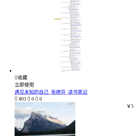

收藏
立即使用
遇见未知的自己_张德芬_读书笔记

803

0

0
￥5