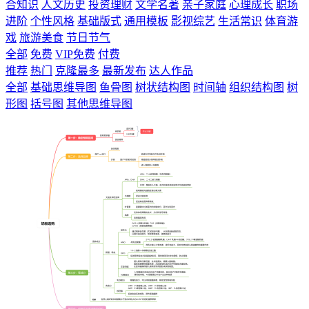
合知识
人文历史
投资理财
文学名著
亲子家庭
心理成长
职场
进阶
个性风格
基础版式
通用模板
影视综艺
生活常识
体育游
戏
旅游美食
节日节气
全部
免费
VIP免费
付费
推荐
热门
克隆最多
最新发布
达人作品
全部
基础思维导图
鱼骨图
树状结构图
时间轴
组织结构图
树
形图
括号图
其他思维导图