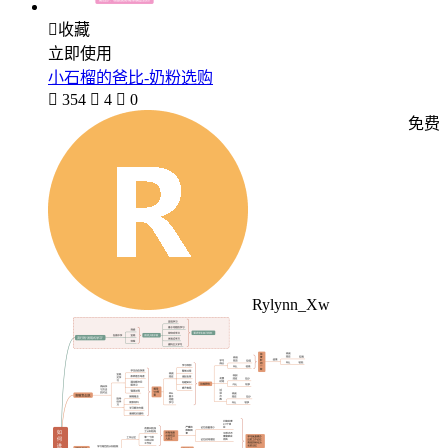

收藏
立即使用
小石榴的爸比-奶粉选购

354

4

0
免费
Rylynn_Xw