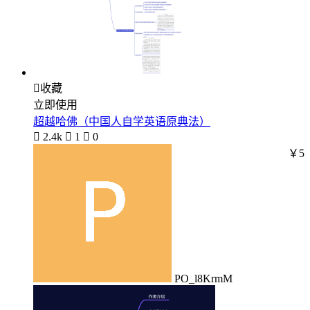

收藏
立即使用
超越哈佛（中国人自学英语原典法）

2.4k

1

0
￥5
PO_l8KrmM