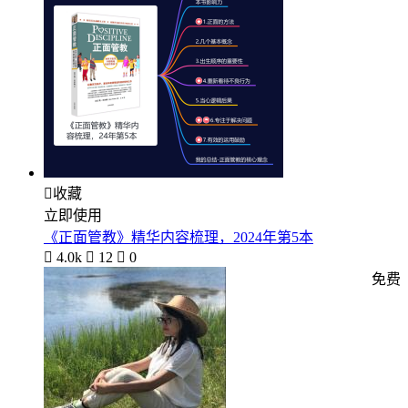

收藏
立即使用
《正面管教》精华内容梳理，2024年第5本

4.0k

12

0
免费