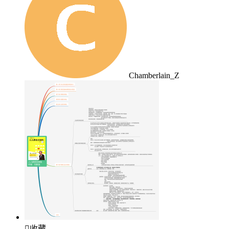
Chamberlain_Z

收藏