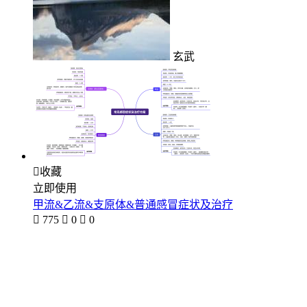
玄武

收藏
立即使用
甲流&乙流&支原体&普通感冒症状及治疗

775

0

0