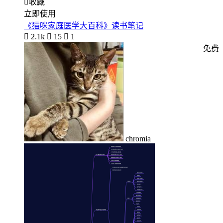

收藏
立即使用
《猫咪家庭医学大百科》读书笔记

2.1k

15

1
免费
chromia