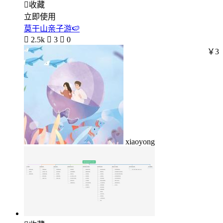

收藏
立即使用
莫干山亲子游🍉

2.5k

3

0
￥3
xiaoyong