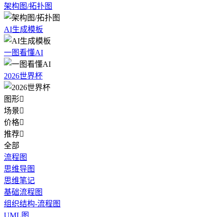
架构图/拓扑图
AI生成模板
一图看懂AI
2026世界杯
图形

场景

价格

推荐

全部
流程图
思维导图
思维笔记
基础流程图
组织结构-流程图
UML图