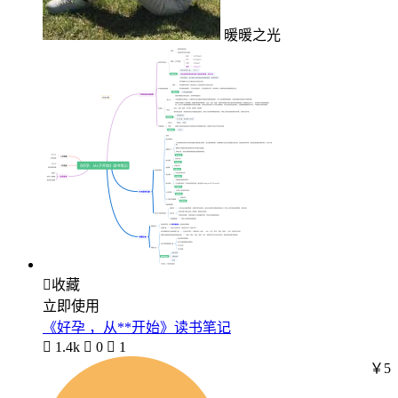
暖暖之光

收藏
立即使用
《好孕 ，从**开始》读书笔记

1.4k

0

1
￥5