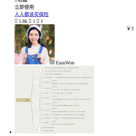
立即使用
人人都该买保险

1.8k

1

1
￥3
EasuWon