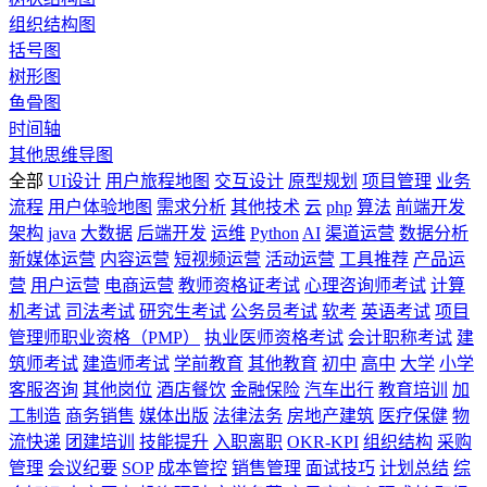
组织结构图
括号图
树形图
鱼骨图
时间轴
其他思维导图
全部
UI设计
用户旅程地图
交互设计
原型规划
项目管理
业务
流程
用户体验地图
需求分析
其他技术
云
php
算法
前端开发
架构
java
大数据
后端开发
运维
Python
AI
渠道运营
数据分析
新媒体运营
内容运营
短视频运营
活动运营
工具推荐
产品运
营
用户运营
电商运营
教师资格证考试
心理咨询师考试
计算
机考试
司法考试
研究生考试
公务员考试
软考
英语考试
项目
管理师职业资格（PMP）
执业医师资格考试
会计职称考试
建
筑师考试
建造师考试
学前教育
其他教育
初中
高中
大学
小学
客服咨询
其他岗位
酒店餐饮
金融保险
汽车出行
教育培训
加
工制造
商务销售
媒体出版
法律法务
房地产建筑
医疗保健
物
流快递
团建培训
技能提升
入职离职
OKR-KPI
组织结构
采购
管理
会议纪要
SOP
成本管控
销售管理
面试技巧
计划总结
综