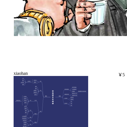
xiaohan
￥5