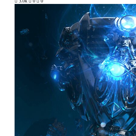

3.0k

0

0