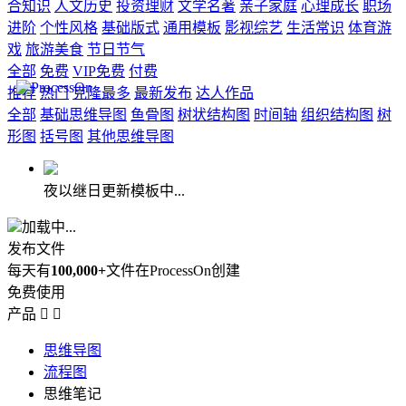
合知识
人文历史
投资理财
文学名著
亲子家庭
心理成长
职场
进阶
个性风格
基础版式
通用模板
影视综艺
生活常识
体育游
戏
旅游美食
节日节气
全部
免费
VIP免费
付费
推荐
热门
克隆最多
最新发布
达人作品
全部
基础思维导图
鱼骨图
树状结构图
时间轴
组织结构图
树
形图
括号图
其他思维导图
夜以继日更新模板中...
加载中...
发布文件
每天有
100,000+
文件在ProcessOn创建
免费使用
产品


思维导图
流程图
思维笔记