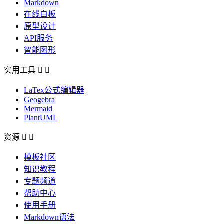
Markdown
在线白板
原型设计
API服务
智能图形
实用工具


LaTex公式编辑器
Geogebra
Mermaid
PlantUML
资源


模板社区
知识教程
专题频道
帮助中心
使用手册
Markdown语法