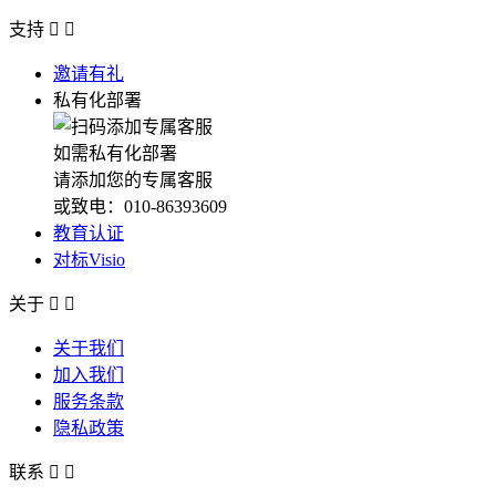
支持


邀请有礼
私有化部署
如需私有化部署
请添加您的专属客服
或致电：010-86393609
教育认证
对标Visio
关于


关于我们
加入我们
服务条款
隐私政策
联系

