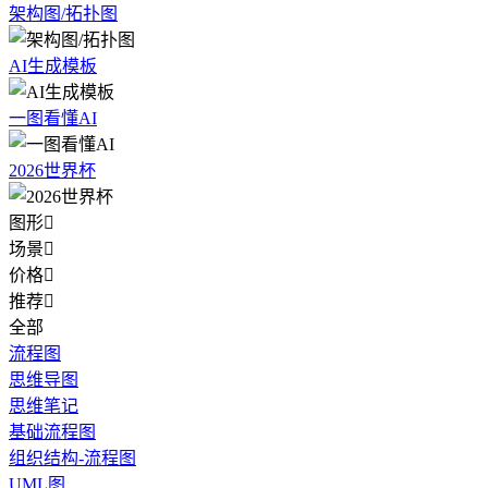
架构图/拓扑图
AI生成模板
一图看懂AI
2026世界杯
图形

场景

价格

推荐

全部
流程图
思维导图
思维笔记
基础流程图
组织结构-流程图
UML图