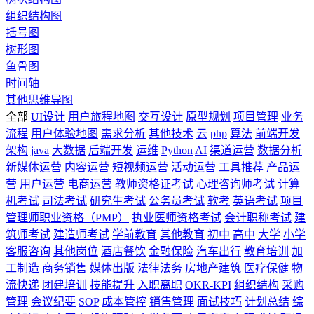
组织结构图
括号图
树形图
鱼骨图
时间轴
其他思维导图
全部
UI设计
用户旅程地图
交互设计
原型规划
项目管理
业务
流程
用户体验地图
需求分析
其他技术
云
php
算法
前端开发
架构
java
大数据
后端开发
运维
Python
AI
渠道运营
数据分析
新媒体运营
内容运营
短视频运营
活动运营
工具推荐
产品运
营
用户运营
电商运营
教师资格证考试
心理咨询师考试
计算
机考试
司法考试
研究生考试
公务员考试
软考
英语考试
项目
管理师职业资格（PMP）
执业医师资格考试
会计职称考试
建
筑师考试
建造师考试
学前教育
其他教育
初中
高中
大学
小学
客服咨询
其他岗位
酒店餐饮
金融保险
汽车出行
教育培训
加
工制造
商务销售
媒体出版
法律法务
房地产建筑
医疗保健
物
流快递
团建培训
技能提升
入职离职
OKR-KPI
组织结构
采购
管理
会议纪要
SOP
成本管控
销售管理
面试技巧
计划总结
综