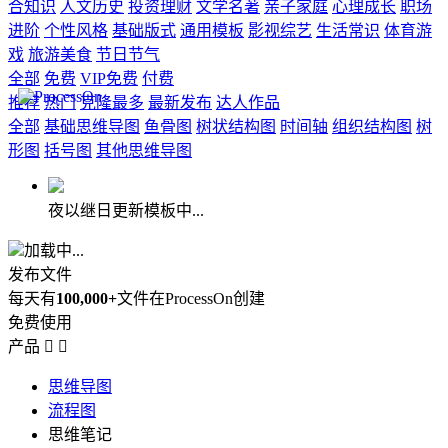
合知识
人文历史
投资理财
文学名著
亲子家庭
心理成长
职场
进阶
个性风格
基础版式
通用模板
影视综艺
生活常识
体育游
戏
旅游美食
节日节气
全部
免费
VIP免费
付费
推荐
热门
克隆最多
最新发布
达人作品
全部
基础思维导图
鱼骨图
树状结构图
时间轴
组织结构图
树
形图
括号图
其他思维导图
夜以继日更新模板中...
加载中...
发布文件
每天有
100,000+
文件在ProcessOn创建
免费使用
产品


思维导图
流程图
思维笔记