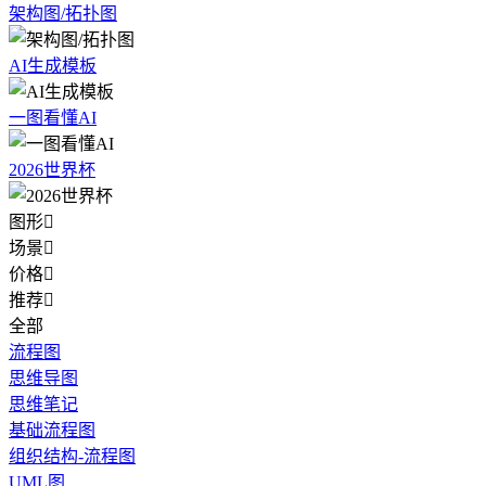
架构图/拓扑图
AI生成模板
一图看懂AI
2026世界杯
图形

场景

价格

推荐

全部
流程图
思维导图
思维笔记
基础流程图
组织结构-流程图
UML图