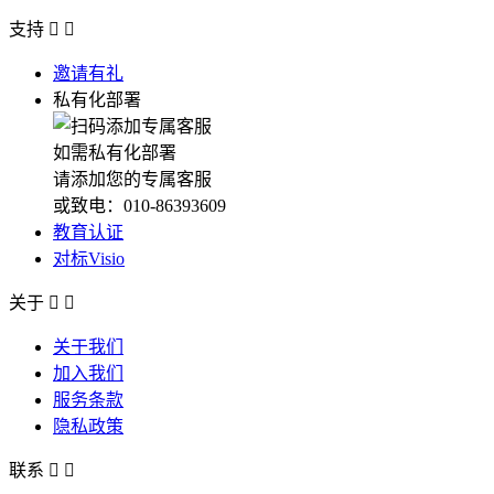
支持


邀请有礼
私有化部署
如需私有化部署
请添加您的专属客服
或致电：010-86393609
教育认证
对标Visio
关于


关于我们
加入我们
服务条款
隐私政策
联系

