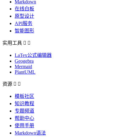
Markdown
在线白板
原型设计
API服务
智能图形
实用工具


LaTex公式编辑器
Geogebra
Mermaid
PlantUML
资源


模板社区
知识教程
专题频道
帮助中心
使用手册
Markdown语法