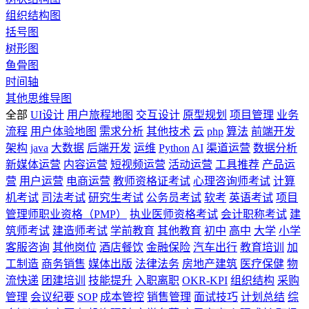
组织结构图
括号图
树形图
鱼骨图
时间轴
其他思维导图
全部
UI设计
用户旅程地图
交互设计
原型规划
项目管理
业务
流程
用户体验地图
需求分析
其他技术
云
php
算法
前端开发
架构
java
大数据
后端开发
运维
Python
AI
渠道运营
数据分析
新媒体运营
内容运营
短视频运营
活动运营
工具推荐
产品运
营
用户运营
电商运营
教师资格证考试
心理咨询师考试
计算
机考试
司法考试
研究生考试
公务员考试
软考
英语考试
项目
管理师职业资格（PMP）
执业医师资格考试
会计职称考试
建
筑师考试
建造师考试
学前教育
其他教育
初中
高中
大学
小学
客服咨询
其他岗位
酒店餐饮
金融保险
汽车出行
教育培训
加
工制造
商务销售
媒体出版
法律法务
房地产建筑
医疗保健
物
流快递
团建培训
技能提升
入职离职
OKR-KPI
组织结构
采购
管理
会议纪要
SOP
成本管控
销售管理
面试技巧
计划总结
综