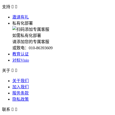
支持


邀请有礼
私有化部署
如需私有化部署
请添加您的专属客服
或致电：010-86393609
教育认证
对标Visio
关于


关于我们
加入我们
服务条款
隐私政策
联系

