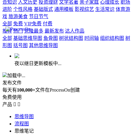
合知识
人文历史
投资理财
文学名著
亲子家庭
心理成长
职场
进阶
个性风格
基础版式
通用模板
影视综艺
生活常识
体育游
戏
旅游美食
节日节气
全部
免费
VIP免费
付费
推荐
热门
克隆最多
最新发布
达人作品
全部
基础思维导图
鱼骨图
树状结构图
时间轴
组织结构图
树
形图
括号图
其他思维导图
夜以继日更新模板中...
加载中...
发布文件
每天有
100,000+
文件在ProcessOn创建
免费使用
产品


思维导图
流程图
思维笔记