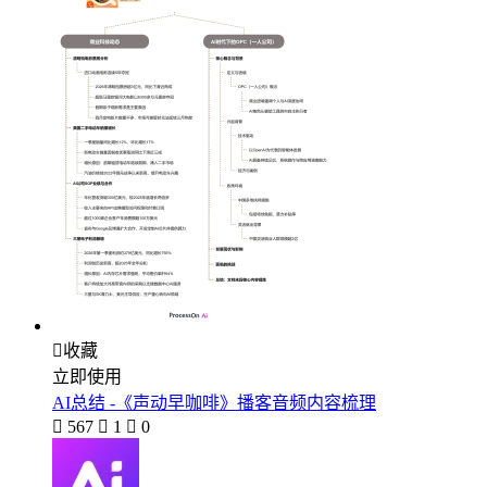

收藏
立即使用
AI总结 -《声动早咖啡》播客音频内容梳理

567

1

0