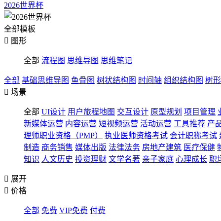
2026世界杯
全部模板

图形
全部
流程图
思维导图
思维笔记
全部
基础思维导图
鱼骨图
树状结构图
时间轴
组织结构图
树形

场景
全部
UI设计
用户旅程地图
交互设计
原型规划
项目管理
新媒体运营
内容运营
短视频运营
活动运营
工具推荐
产
理师职业资格（PMP）
执业医师资格考试
会计职称考试
制造
商务销售
媒体出版
法律法务
房地产建筑
医疗保健
知识
人文历史
投资理财
文学名著
亲子家庭
心理成长
职

展开

价格
全部
免费
VIP免费
付费