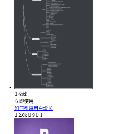

收藏
立即使用
如何引爆用户增长

2.0k

9

1