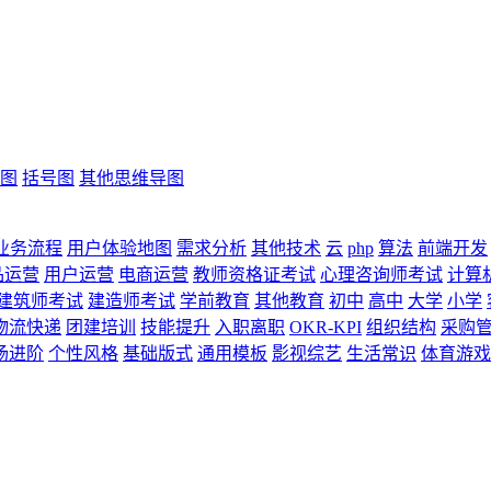
图
括号图
其他思维导图
业务流程
用户体验地图
需求分析
其他技术
云
php
算法
前端开发
品运营
用户运营
电商运营
教师资格证考试
心理咨询师考试
计算
建筑师考试
建造师考试
学前教育
其他教育
初中
高中
大学
小学
物流快递
团建培训
技能提升
入职离职
OKR-KPI
组织结构
采购
场进阶
个性风格
基础版式
通用模板
影视综艺
生活常识
体育游戏