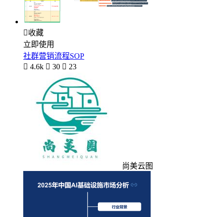

收藏
立即使用
社群营销流程SOP

4.6k

30

23
尚美云图