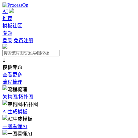
AI
推荐
模板社区
专题
登录
免费注册

模板专题
查看更多
流程梳理
架构图/拓扑图
AI生成模板
一图看懂AI