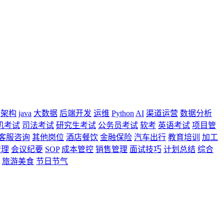
架构
java
大数据
后端开发
运维
Python
AI
渠道运营
数据分析
机考试
司法考试
研究生考试
公务员考试
软考
英语考试
项目管
客服咨询
其他岗位
酒店餐饮
金融保险
汽车出行
教育培训
加工
管理
会议纪要
SOP
成本管控
销售管理
面试技巧
计划总结
综合
旅游美食
节日节气