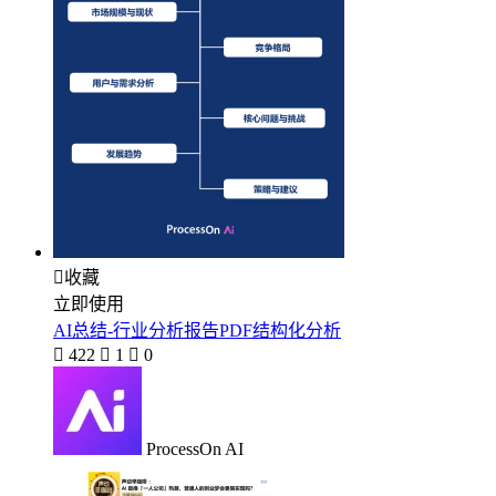

收藏
立即使用
AI总结-行业分析报告PDF结构化分析

422

1

0
ProcessOn AI