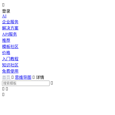

登录
AI
企业服务
解决方案
API服务
推荐
模板社区
价格
入门教程
知识社区
免费使用
首页

思维导图

详情



