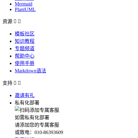
Mermaid
PlantUML
资源


模板社区
知识教程
专题频道
帮助中心
使用手册
Markdown语法
支持


邀请有礼
私有化部署
如需私有化部署
请添加您的专属客服
或致电：010-86393609