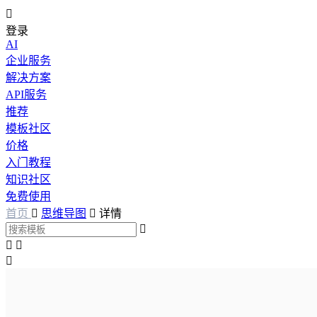

登录
AI
企业服务
解决方案
API服务
推荐
模板社区
价格
入门教程
知识社区
免费使用
首页

思维导图

详情



