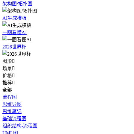
架构图/拓扑图
AI生成模板
一图看懂AI
2026世界杯
图形

场景

价格

推荐

全部
流程图
思维导图
思维笔记
基础流程图
组织结构-流程图
UML图