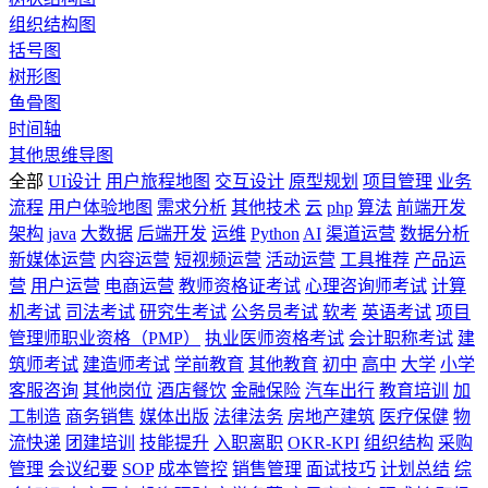
组织结构图
括号图
树形图
鱼骨图
时间轴
其他思维导图
全部
UI设计
用户旅程地图
交互设计
原型规划
项目管理
业务
流程
用户体验地图
需求分析
其他技术
云
php
算法
前端开发
架构
java
大数据
后端开发
运维
Python
AI
渠道运营
数据分析
新媒体运营
内容运营
短视频运营
活动运营
工具推荐
产品运
营
用户运营
电商运营
教师资格证考试
心理咨询师考试
计算
机考试
司法考试
研究生考试
公务员考试
软考
英语考试
项目
管理师职业资格（PMP）
执业医师资格考试
会计职称考试
建
筑师考试
建造师考试
学前教育
其他教育
初中
高中
大学
小学
客服咨询
其他岗位
酒店餐饮
金融保险
汽车出行
教育培训
加
工制造
商务销售
媒体出版
法律法务
房地产建筑
医疗保健
物
流快递
团建培训
技能提升
入职离职
OKR-KPI
组织结构
采购
管理
会议纪要
SOP
成本管控
销售管理
面试技巧
计划总结
综