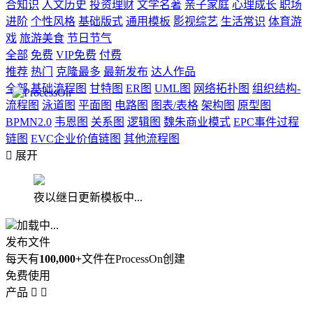
合知识
人文历史
投资理财
文学名著
亲子家庭
心理成长
职场
进阶
个性风格
基础版式
通用模板
影视综艺
生活常识
体育游
戏
旅游美食
节日节气
全部
免费
VIP免费
付费
推荐
热门
克隆最多
最新发布
达人作品
全部
基础流程图
甘特图
ER图
UML图
网络拓扑图
组织结构-
流程图
泳道图
平面图
电路图
图表/表格
架构图
原型图
BPMN2.0
韦恩图
关系图
逻辑图
魏朱商业模式
EPC事件过程
链图
EVC企业价值链图
其他流程图

展开
夜以继日更新模板中...
加载中...
发布文件
每天有
100,000+
文件在ProcessOn创建
免费使用
产品

