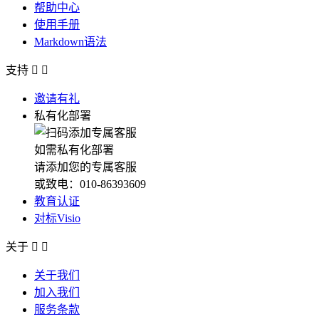
帮助中心
使用手册
Markdown语法
支持


邀请有礼
私有化部署
如需私有化部署
请添加您的专属客服
或致电：010-86393609
教育认证
对标Visio
关于


关于我们
加入我们
服务条款