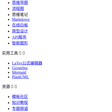
思维导图
流程图
思维笔记
Markdown
在线白板
原型设计
API服务
智能图形
实用工具


LaTex公式编辑器
Geogebra
Mermaid
PlantUML
资源


模板社区
知识教程
专题频道