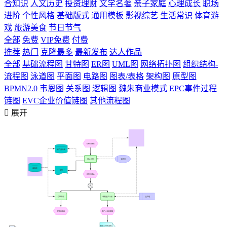
合知识
人文历史
投资理财
文学名著
亲子家庭
心理成长
职场
进阶
个性风格
基础版式
通用模板
影视综艺
生活常识
体育游
戏
旅游美食
节日节气
全部
免费
VIP免费
付费
推荐
热门
克隆最多
最新发布
达人作品
全部
基础流程图
甘特图
ER图
UML图
网络拓扑图
组织结构-
流程图
泳道图
平面图
电路图
图表/表格
架构图
原型图
BPMN2.0
韦恩图
关系图
逻辑图
魏朱商业模式
EPC事件过程
链图
EVC企业价值链图
其他流程图

展开