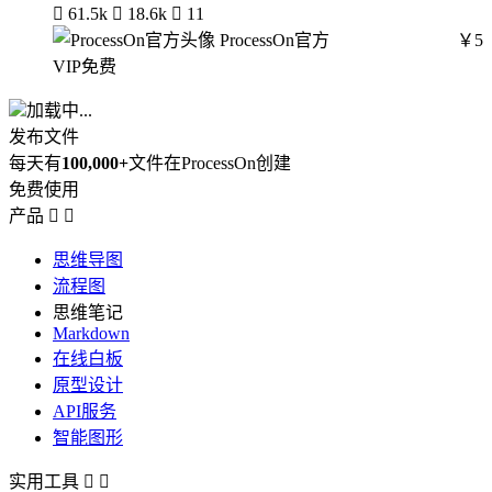

61.5k

18.6k

11
ProcessOn官方
￥5
VIP免费
加载中...
发布文件
每天有
100,000+
文件在ProcessOn创建
免费使用
产品


思维导图
流程图
思维笔记
Markdown
在线白板
原型设计
API服务
智能图形
实用工具

