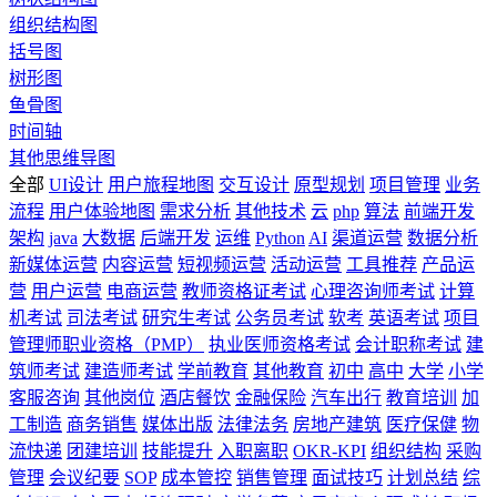
组织结构图
括号图
树形图
鱼骨图
时间轴
其他思维导图
全部
UI设计
用户旅程地图
交互设计
原型规划
项目管理
业务
流程
用户体验地图
需求分析
其他技术
云
php
算法
前端开发
架构
java
大数据
后端开发
运维
Python
AI
渠道运营
数据分析
新媒体运营
内容运营
短视频运营
活动运营
工具推荐
产品运
营
用户运营
电商运营
教师资格证考试
心理咨询师考试
计算
机考试
司法考试
研究生考试
公务员考试
软考
英语考试
项目
管理师职业资格（PMP）
执业医师资格考试
会计职称考试
建
筑师考试
建造师考试
学前教育
其他教育
初中
高中
大学
小学
客服咨询
其他岗位
酒店餐饮
金融保险
汽车出行
教育培训
加
工制造
商务销售
媒体出版
法律法务
房地产建筑
医疗保健
物
流快递
团建培训
技能提升
入职离职
OKR-KPI
组织结构
采购
管理
会议纪要
SOP
成本管控
销售管理
面试技巧
计划总结
综