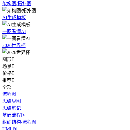
架构图/拓扑图
AI生成模板
一图看懂AI
2026世界杯
图形

场景

价格

推荐

全部
流程图
思维导图
思维笔记
基础流程图
组织结构-流程图
UML图