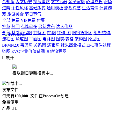
合知识
人文历史
投资理财
文学名著
亲子家庭
心理成长
职场
进阶
个性风格
基础版式
通用模板
影视综艺
生活常识
体育游
戏
旅游美食
节日节气
全部
免费
VIP免费
付费
推荐
热门
克隆最多
最新发布
达人作品
全部
基础流程图
甘特图
ER图
UML图
网络拓扑图
组织结构-
流程图
泳道图
平面图
电路图
图表/表格
架构图
原型图
BPMN2.0
韦恩图
关系图
逻辑图
魏朱商业模式
EPC事件过程
链图
EVC企业价值链图
其他流程图

展开
夜以继日更新模板中...
加载中...
发布文件
每天有
100,000+
文件在ProcessOn创建
免费使用
产品

