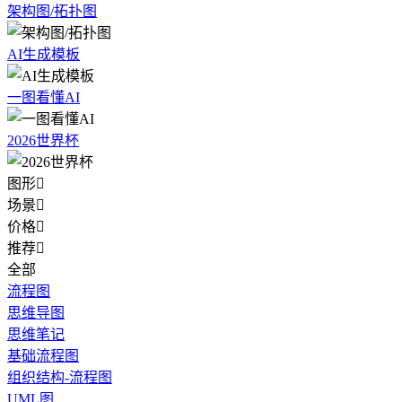
架构图/拓扑图
AI生成模板
一图看懂AI
2026世界杯
图形

场景

价格

推荐

全部
流程图
思维导图
思维笔记
基础流程图
组织结构-流程图
UML图