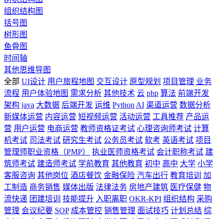
组织结构图
括号图
树形图
鱼骨图
时间轴
其他思维导图
全部
UI设计
用户旅程地图
交互设计
原型规划
项目管理
业务
流程
用户体验地图
需求分析
其他技术
云
php
算法
前端开发
架构
java
大数据
后端开发
运维
Python
AI
渠道运营
数据分析
新媒体运营
内容运营
短视频运营
活动运营
工具推荐
产品运
营
用户运营
电商运营
教师资格证考试
心理咨询师考试
计算
机考试
司法考试
研究生考试
公务员考试
软考
英语考试
项目
管理师职业资格（PMP）
执业医师资格考试
会计职称考试
建
筑师考试
建造师考试
学前教育
其他教育
初中
高中
大学
小学
客服咨询
其他岗位
酒店餐饮
金融保险
汽车出行
教育培训
加
工制造
商务销售
媒体出版
法律法务
房地产建筑
医疗保健
物
流快递
团建培训
技能提升
入职离职
OKR-KPI
组织结构
采购
管理
会议纪要
SOP
成本管控
销售管理
面试技巧
计划总结
综