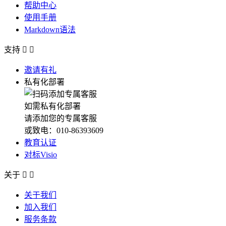
帮助中心
使用手册
Markdown语法
支持


邀请有礼
私有化部署
如需私有化部署
请添加您的专属客服
或致电：010-86393609
教育认证
对标Visio
关于


关于我们
加入我们
服务条款