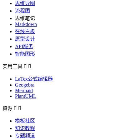
思维导图
流程图
思维笔记
Markdown
在线白板
原型设计
API服务
智能图形
实用工具


LaTex公式编辑器
Geogebra
Mermaid
PlantUML
资源


模板社区
知识教程
专题频道