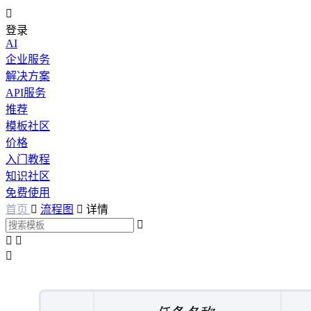

登录
AI
企业服务
解决方案
API服务
推荐
模板社区
价格
入门教程
知识社区
免费使用
首页

流程图

详情



