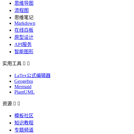
思维导图
流程图
思维笔记
Markdown
在线白板
原型设计
API服务
智能图形
实用工具


LaTex公式编辑器
Geogebra
Mermaid
PlantUML
资源


模板社区
知识教程
专题频道