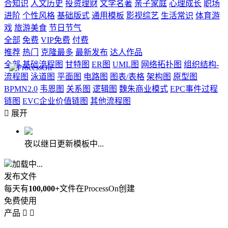
合知识
人文历史
投资理财
文学名著
亲子家庭
心理成长
职场
进阶
个性风格
基础版式
通用模板
影视综艺
生活常识
体育游
戏
旅游美食
节日节气
全部
免费
VIP免费
付费
推荐
热门
克隆最多
最新发布
达人作品
全部
基础流程图
甘特图
ER图
UML图
网络拓扑图
组织结构-
流程图
泳道图
平面图
电路图
图表/表格
架构图
原型图
BPMN2.0
韦恩图
关系图
逻辑图
魏朱商业模式
EPC事件过程
链图
EVC企业价值链图
其他流程图

展开
夜以继日更新模板中...
加载中...
发布文件
每天有
100,000+
文件在ProcessOn创建
免费使用
产品

