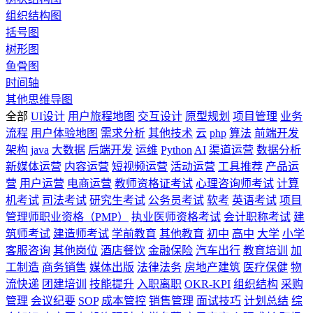
组织结构图
括号图
树形图
鱼骨图
时间轴
其他思维导图
全部
UI设计
用户旅程地图
交互设计
原型规划
项目管理
业务
流程
用户体验地图
需求分析
其他技术
云
php
算法
前端开发
架构
java
大数据
后端开发
运维
Python
AI
渠道运营
数据分析
新媒体运营
内容运营
短视频运营
活动运营
工具推荐
产品运
营
用户运营
电商运营
教师资格证考试
心理咨询师考试
计算
机考试
司法考试
研究生考试
公务员考试
软考
英语考试
项目
管理师职业资格（PMP）
执业医师资格考试
会计职称考试
建
筑师考试
建造师考试
学前教育
其他教育
初中
高中
大学
小学
客服咨询
其他岗位
酒店餐饮
金融保险
汽车出行
教育培训
加
工制造
商务销售
媒体出版
法律法务
房地产建筑
医疗保健
物
流快递
团建培训
技能提升
入职离职
OKR-KPI
组织结构
采购
管理
会议纪要
SOP
成本管控
销售管理
面试技巧
计划总结
综