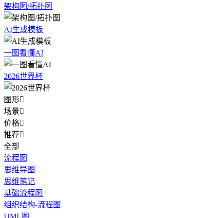
架构图/拓扑图
AI生成模板
一图看懂AI
2026世界杯
图形

场景

价格

推荐

全部
流程图
思维导图
思维笔记
基础流程图
组织结构-流程图
UML图