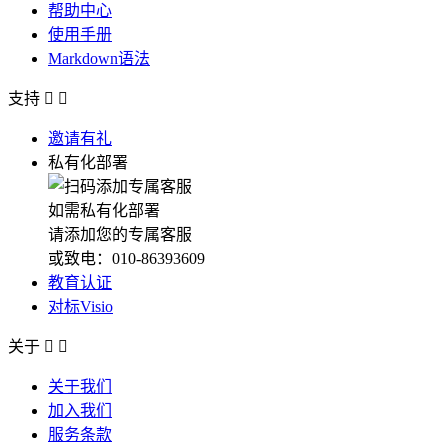
帮助中心
使用手册
Markdown语法
支持


邀请有礼
私有化部署
如需私有化部署
请添加您的专属客服
或致电：010-86393609
教育认证
对标Visio
关于


关于我们
加入我们
服务条款