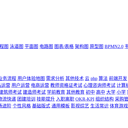
流程图
泳道图
平面图
电路图
图表/表格
架构图
原型图
BPMN2.0
业务流程
用户体验地图
需求分析
其他技术
云
php
算法
前端开发
品运营
用户运营
电商运营
教师资格证考试
心理咨询师考试
计算
建筑师考试
建造师考试
学前教育
其他教育
初中
高中
大学
小学
物流快递
团建培训
技能提升
入职离职
OKR-KPI
组织结构
采购
场进阶
个性风格
基础版式
通用模板
影视综艺
生活常识
体育游戏