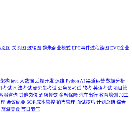
韦恩图
关系图
逻辑图
魏朱商业模式
EPC事件过程链图
EVC企业
架构
java
大数据
后端开发
运维
Python
AI
渠道运营
数据分析
机考试
司法考试
研究生考试
公务员考试
软考
英语考试
项目管
客服咨询
其他岗位
酒店餐饮
金融保险
汽车出行
教育培训
加工
管理
会议纪要
SOP
成本管控
销售管理
面试技巧
计划总结
综合
旅游美食
节日节气