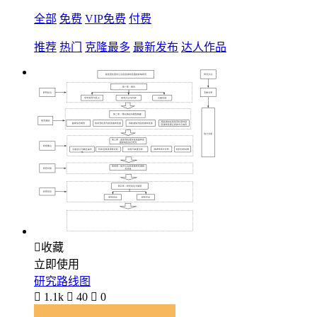
全部
免费
VIP免费
付费
推荐
热门
克隆最多
最新发布
达人作品

收藏
立即使用
研究路线图

1.1k

40

0