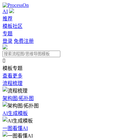
AI
推荐
模板社区
专题
登录
免费注册

模板专题
查看更多
流程梳理
架构图/拓扑图
AI生成模板
一图看懂AI