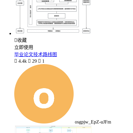

收藏
立即使用
毕业论文技术路线图

4.4k

29

1
osgpjw_EpZ-uJFm