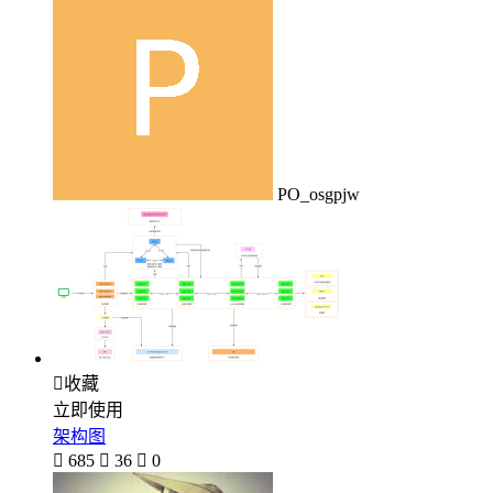
PO_osgpjw

收藏
立即使用
架构图

685

36

0