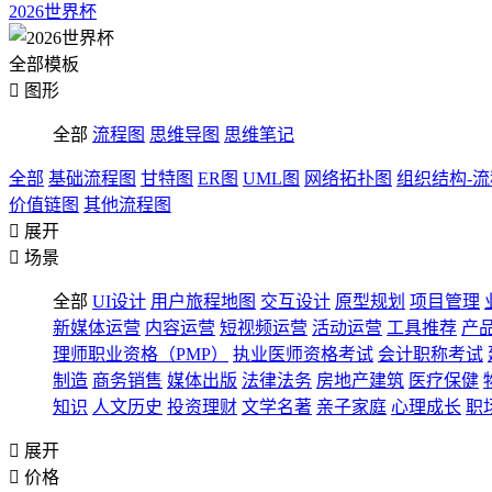
2026世界杯
全部模板

图形
全部
流程图
思维导图
思维笔记
全部
基础流程图
甘特图
ER图
UML图
网络拓扑图
组织结构-
价值链图
其他流程图

展开

场景
全部
UI设计
用户旅程地图
交互设计
原型规划
项目管理
新媒体运营
内容运营
短视频运营
活动运营
工具推荐
产
理师职业资格（PMP）
执业医师资格考试
会计职称考试
制造
商务销售
媒体出版
法律法务
房地产建筑
医疗保健
知识
人文历史
投资理财
文学名著
亲子家庭
心理成长
职

展开

价格