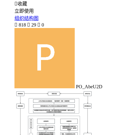

收藏
立即使用
组织结构图

818

29

0
PO_AbeU2D