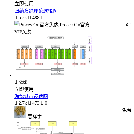
立即使用
归纳演绎理论逻辑图

5.2k

488

1
ProcessOn官方
￥2
VIP免费

收藏
立即使用
海绵城市逻辑图

2.7k

473

0
免费
惠祥宇