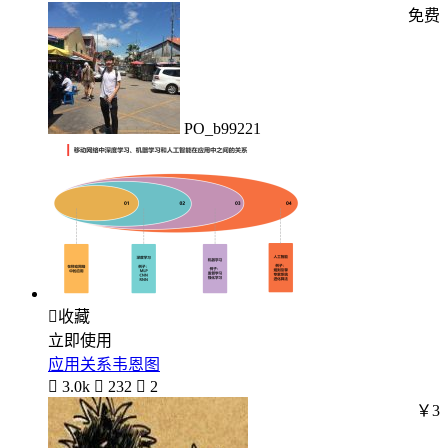
免费
PO_b99221

收藏
立即使用
应用关系韦恩图

3.0k

232

2
￥3