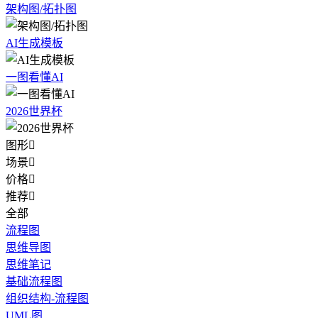
架构图/拓扑图
AI生成模板
一图看懂AI
2026世界杯
图形

场景

价格

推荐

全部
流程图
思维导图
思维笔记
基础流程图
组织结构-流程图
UML图