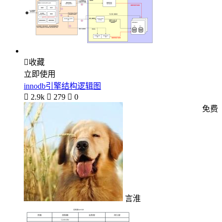

收藏
立即使用
innodb引擎结构逻辑图

2.9k

279

0
免费
言淮