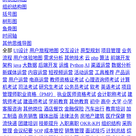
组织结构图
括号图
树形图
鱼骨图
时间轴
其他思维导图
全部
UI设计
用户旅程地图
交互设计
原型规划
项目管理
业务
流程
用户体验地图
需求分析
其他技术
云
php
算法
前端开发
架构
java
大数据
后端开发
运维
Python
AI
渠道运营
数据分析
新媒体运营
内容运营
短视频运营
活动运营
工具推荐
产品运
营
用户运营
电商运营
教师资格证考试
心理咨询师考试
计算
机考试
司法考试
研究生考试
公务员考试
软考
英语考试
项目
管理师职业资格（PMP）
执业医师资格考试
会计职称考试
建
筑师考试
建造师考试
学前教育
其他教育
初中
高中
大学
小学
客服咨询
其他岗位
酒店餐饮
金融保险
汽车出行
教育培训
加
工制造
商务销售
媒体出版
法律法务
房地产建筑
医疗保健
物
流快递
团建培训
技能提升
入职离职
OKR-KPI
组织结构
采购
管理
会议纪要
SOP
成本管控
销售管理
面试技巧
计划总结
综