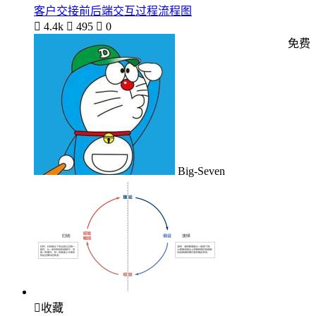
客户交接前后端交互过程流程图

4.4k

495

0
免费
Big-Seven

收藏