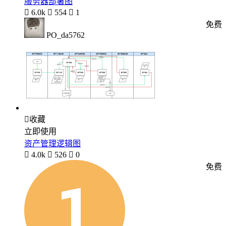
服务器部署图

6.0k

554

1
免费
PO_da5762

收藏
立即使用
资产管理逻辑图

4.0k

526

0
免费