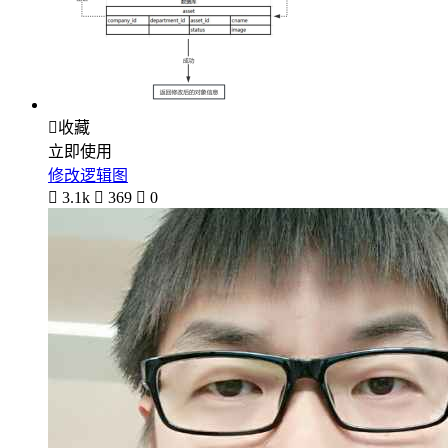

收藏
立即使用
修改逻辑图

3.1k

369

0