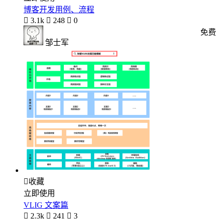
博客开发用例、流程

3.1k

248

0
免费
邹士军

收藏
立即使用
VLIG 文案篇

2.3k

241

3