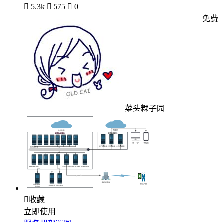

5.3k

575

0
免费
菜头粿子园

收藏
立即使用