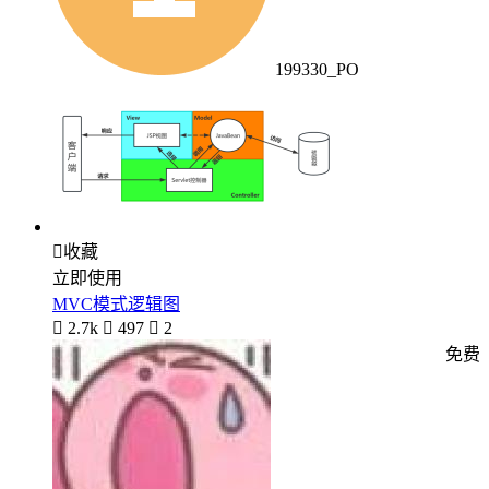
199330_PO

收藏
立即使用
MVC模式逻辑图

2.7k

497

2
免费