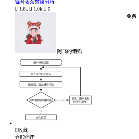
舞台表演效果分析

1.8k

1.0k

0
免费
阿飞的懒猫

收藏
立即使用