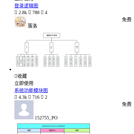
登录逻辑图

2.8k

788

4
免费
落洛

收藏
立即使用
系统功能模块图

4.3k

716

2
免费
152755_PO