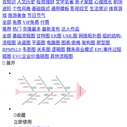
合知识
人文历史
投资理财
文学名著
亲子家庭
心理成长
职场
进阶
个性风格
基础版式
通用模板
影视综艺
生活常识
体育游
戏
旅游美食
节日节气
全部
免费
VIP免费
付费
推荐
热门
克隆最多
最新发布
达人作品
全部
基础流程图
甘特图
ER图
UML图
网络拓扑图
组织结构-
流程图
泳道图
平面图
电路图
图表/表格
架构图
原型图
BPMN2.0
韦恩图
关系图
逻辑图
魏朱商业模式
EPC事件过程
链图
EVC企业价值链图
其他流程图

展开

收藏
立即使用