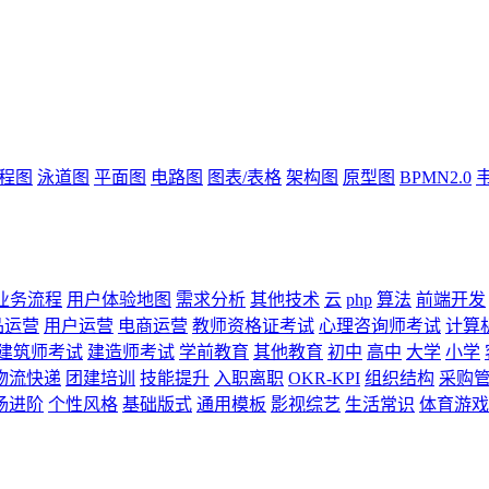
流程图
泳道图
平面图
电路图
图表/表格
架构图
原型图
BPMN2.0
业务流程
用户体验地图
需求分析
其他技术
云
php
算法
前端开发
品运营
用户运营
电商运营
教师资格证考试
心理咨询师考试
计算
建筑师考试
建造师考试
学前教育
其他教育
初中
高中
大学
小学
物流快递
团建培训
技能提升
入职离职
OKR-KPI
组织结构
采购
场进阶
个性风格
基础版式
通用模板
影视综艺
生活常识
体育游戏