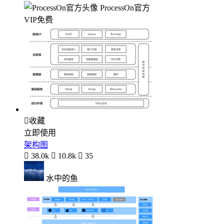
ProcessOn官方
VIP免费

收藏
立即使用
架构图

38.0k

10.8k

35
水中的鱼