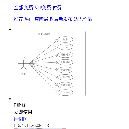
全部
免费
VIP免费
付费
推荐
热门
克隆最多
最新发布
达人作品

收藏
立即使用
用例图

6.4k

36.0k

3