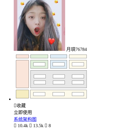
月珼76784

收藏
立即使用
系统架构图

10.4k

13.5k

8