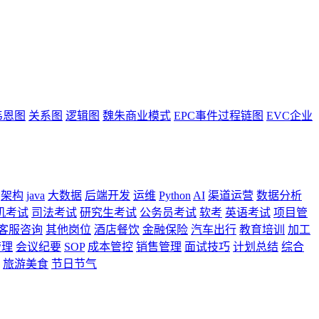
韦恩图
关系图
逻辑图
魏朱商业模式
EPC事件过程链图
EVC企业
架构
java
大数据
后端开发
运维
Python
AI
渠道运营
数据分析
机考试
司法考试
研究生考试
公务员考试
软考
英语考试
项目管
客服咨询
其他岗位
酒店餐饮
金融保险
汽车出行
教育培训
加工
管理
会议纪要
SOP
成本管控
销售管理
面试技巧
计划总结
综合
旅游美食
节日节气