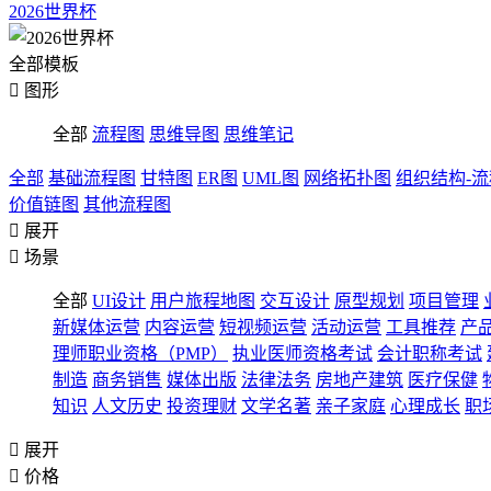
2026世界杯
全部模板

图形
全部
流程图
思维导图
思维笔记
全部
基础流程图
甘特图
ER图
UML图
网络拓扑图
组织结构-
价值链图
其他流程图

展开

场景
全部
UI设计
用户旅程地图
交互设计
原型规划
项目管理
新媒体运营
内容运营
短视频运营
活动运营
工具推荐
产
理师职业资格（PMP）
执业医师资格考试
会计职称考试
制造
商务销售
媒体出版
法律法务
房地产建筑
医疗保健
知识
人文历史
投资理财
文学名著
亲子家庭
心理成长
职

展开

价格