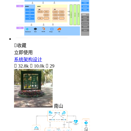

收藏
立即使用
系统架构设计

32.8k

10.0k

29
南山