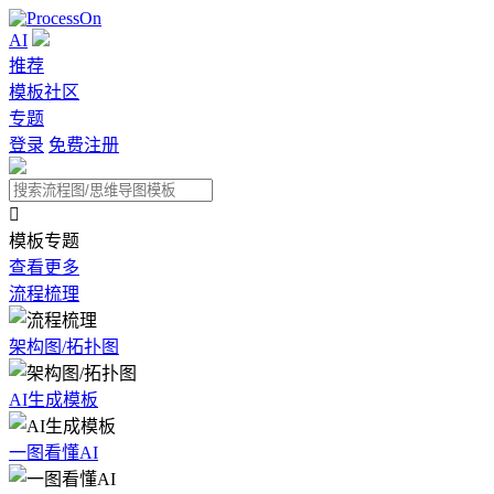
AI
推荐
模板社区
专题
登录
免费注册

模板专题
查看更多
流程梳理
架构图/拓扑图
AI生成模板
一图看懂AI