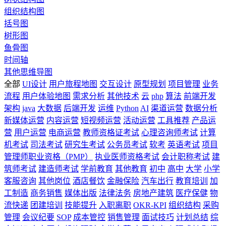
组织结构图
括号图
树形图
鱼骨图
时间轴
其他思维导图
全部
UI设计
用户旅程地图
交互设计
原型规划
项目管理
业务
流程
用户体验地图
需求分析
其他技术
云
php
算法
前端开发
架构
java
大数据
后端开发
运维
Python
AI
渠道运营
数据分析
新媒体运营
内容运营
短视频运营
活动运营
工具推荐
产品运
营
用户运营
电商运营
教师资格证考试
心理咨询师考试
计算
机考试
司法考试
研究生考试
公务员考试
软考
英语考试
项目
管理师职业资格（PMP）
执业医师资格考试
会计职称考试
建
筑师考试
建造师考试
学前教育
其他教育
初中
高中
大学
小学
客服咨询
其他岗位
酒店餐饮
金融保险
汽车出行
教育培训
加
工制造
商务销售
媒体出版
法律法务
房地产建筑
医疗保健
物
流快递
团建培训
技能提升
入职离职
OKR-KPI
组织结构
采购
管理
会议纪要
SOP
成本管控
销售管理
面试技巧
计划总结
综