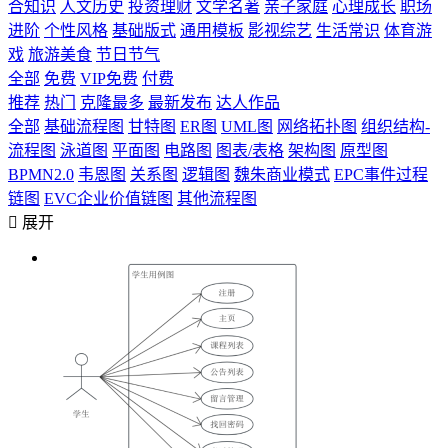
合知识
人文历史
投资理财
文学名著
亲子家庭
心理成长
职场
进阶
个性风格
基础版式
通用模板
影视综艺
生活常识
体育游
戏
旅游美食
节日节气
全部
免费
VIP免费
付费
推荐
热门
克隆最多
最新发布
达人作品
全部
基础流程图
甘特图
ER图
UML图
网络拓扑图
组织结构-
流程图
泳道图
平面图
电路图
图表/表格
架构图
原型图
BPMN2.0
韦恩图
关系图
逻辑图
魏朱商业模式
EPC事件过程
链图
EVC企业价值链图
其他流程图

展开