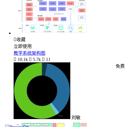

收藏
立即使用
教学系统架构图

10.1k

5.7k

11
免费
刘敏