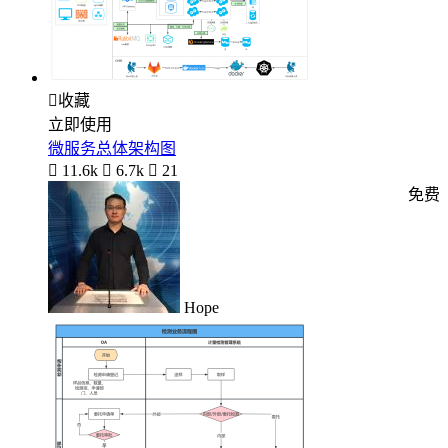

收藏
立即使用
微服务总体架构图

11.6k

6.7k

21
免费
Hope