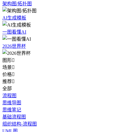
架构图/拓扑图
AI生成模板
一图看懂AI
2026世界杯
图形

场景

价格

推荐

全部
流程图
思维导图
思维笔记
基础流程图
组织结构-流程图
UML图