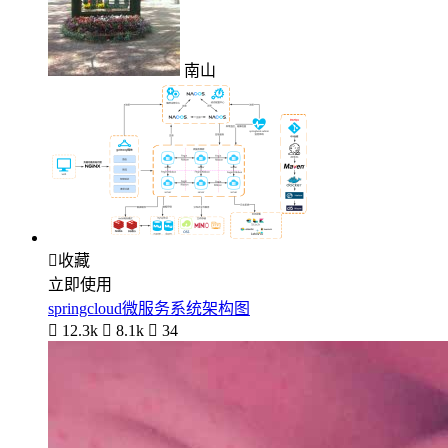
南山

收藏
立即使用
springcloud微服务系统架构图

12.3k

8.1k

34