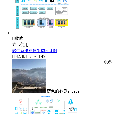

收藏
立即使用
软件系统总体架构设计图

42.3k

7.5k

49
免费
蓝色的心灵💪💪💪