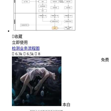

收藏
立即使用
检测业务流程图

6.3k

6.5k

8
免费
本白