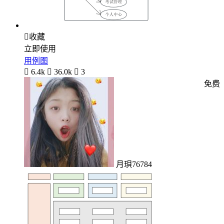

收藏
立即使用
用例图

6.4k

36.0k

3
免费
月珼76784