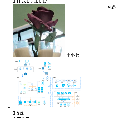

11.2k

3.1k

17
免费
小小七

收藏