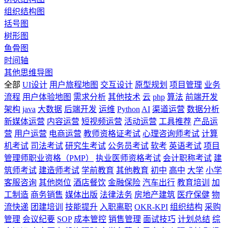
组织结构图
括号图
树形图
鱼骨图
时间轴
其他思维导图
全部
UI设计
用户旅程地图
交互设计
原型规划
项目管理
业务
流程
用户体验地图
需求分析
其他技术
云
php
算法
前端开发
架构
java
大数据
后端开发
运维
Python
AI
渠道运营
数据分析
新媒体运营
内容运营
短视频运营
活动运营
工具推荐
产品运
营
用户运营
电商运营
教师资格证考试
心理咨询师考试
计算
机考试
司法考试
研究生考试
公务员考试
软考
英语考试
项目
管理师职业资格（PMP）
执业医师资格考试
会计职称考试
建
筑师考试
建造师考试
学前教育
其他教育
初中
高中
大学
小学
客服咨询
其他岗位
酒店餐饮
金融保险
汽车出行
教育培训
加
工制造
商务销售
媒体出版
法律法务
房地产建筑
医疗保健
物
流快递
团建培训
技能提升
入职离职
OKR-KPI
组织结构
采购
管理
会议纪要
SOP
成本管控
销售管理
面试技巧
计划总结
综