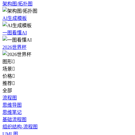
架构图/拓扑图
AI生成模板
一图看懂AI
2026世界杯
图形

场景

价格

推荐

全部
流程图
思维导图
思维笔记
基础流程图
组织结构-流程图
UML图