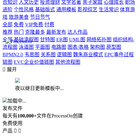
合知识
人文历史
投资理财
文学名著
亲子家庭
心理成长
职场
进阶
个性风格
基础版式
通用模板
影视综艺
生活常识
体育游
戏
旅游美食
节日节气
全部
免费
VIP免费
付费
推荐
热门
克隆最多
最新发布
达人作品
全部
基础流程图
甘特图
ER图
UML图
网络拓扑图
组织结构-
流程图
泳道图
平面图
电路图
图表/表格
架构图
原型图
BPMN2.0
韦恩图
关系图
逻辑图
魏朱商业模式
EPC事件过程
链图
EVC企业价值链图
其他流程图

展开
夜以继日更新模板中...
加载中...
发布文件
每天有
100,000+
文件在ProcessOn创建
免费使用
产品

