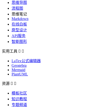
思维导图
流程图
思维笔记
Markdown
在线白板
原型设计
API服务
智能图形
实用工具


LaTex公式编辑器
Geogebra
Mermaid
PlantUML
资源


模板社区
知识教程
专题频道