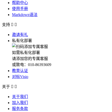
帮助中心
使用手册
Markdown语法
支持


邀请有礼
私有化部署
如需私有化部署
请添加您的专属客服
或致电：010-86393609
教育认证
对标Visio
关于


关于我们
加入我们
服务条款