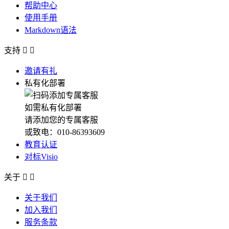
帮助中心
使用手册
Markdown语法
支持


邀请有礼
私有化部署
如需私有化部署
请添加您的专属客服
或致电：010-86393609
教育认证
对标Visio
关于


关于我们
加入我们
服务条款