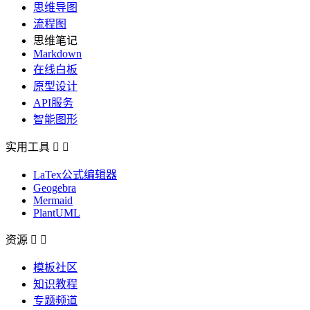
思维导图
流程图
思维笔记
Markdown
在线白板
原型设计
API服务
智能图形
实用工具


LaTex公式编辑器
Geogebra
Mermaid
PlantUML
资源


模板社区
知识教程
专题频道