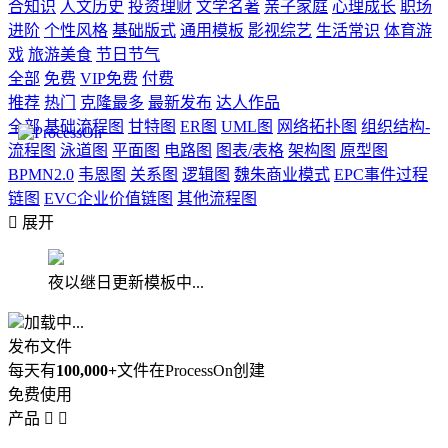
合知识
人文历史
投资理财
文学名著
亲子家庭
心理成长
职场
进阶
个性风格
基础版式
通用模板
影视综艺
生活常识
体育游
戏
旅游美食
节日节气
全部
免费
VIP免费
付费
推荐
热门
克隆最多
最新发布
达人作品
全部
基础流程图
甘特图
ER图
UML图
网络拓扑图
组织结构-
流程图
泳道图
平面图
电路图
图表/表格
架构图
原型图
BPMN2.0
韦恩图
关系图
逻辑图
魏朱商业模式
EPC事件过程
链图
EVC企业价值链图
其他流程图

展开
夜以继日更新模板中...
加载中...
发布文件
每天有
100,000+
文件在ProcessOn创建
免费使用
产品

