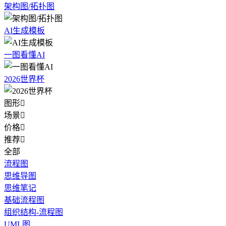
架构图/拓扑图
AI生成模板
一图看懂AI
2026世界杯
图形

场景

价格

推荐

全部
流程图
思维导图
思维笔记
基础流程图
组织结构-流程图
UML图