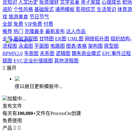
合知识
人文历史
投资理财
文学名著
亲子家庭
心理成长
职场
进阶
个性风格
基础版式
通用模板
影视综艺
生活常识
体育游
戏
旅游美食
节日节气
全部
免费
VIP免费
付费
推荐
热门
克隆最多
最新发布
达人作品
全部
基础流程图
甘特图
ER图
UML图
网络拓扑图
组织结构-
流程图
泳道图
平面图
电路图
图表/表格
架构图
原型图
BPMN2.0
韦恩图
关系图
逻辑图
魏朱商业模式
EPC事件过程
链图
EVC企业价值链图
其他流程图

展开
夜以继日更新模板中...
加载中...
发布文件
每天有
100,000+
文件在ProcessOn创建
免费使用
产品

