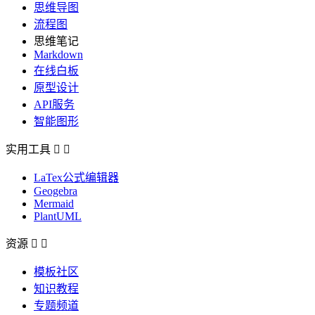
思维导图
流程图
思维笔记
Markdown
在线白板
原型设计
API服务
智能图形
实用工具


LaTex公式编辑器
Geogebra
Mermaid
PlantUML
资源


模板社区
知识教程
专题频道