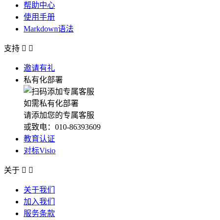
帮助中心
使用手册
Markdown语法
支持


邀请有礼
私有化部署
如需私有化部署
请添加您的专属客服
或致电：010-86393609
教育认证
对标Visio
关于


关于我们
加入我们
服务条款