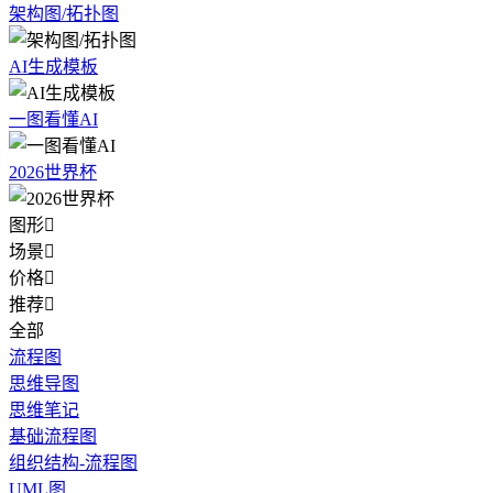
架构图/拓扑图
AI生成模板
一图看懂AI
2026世界杯
图形

场景

价格

推荐

全部
流程图
思维导图
思维笔记
基础流程图
组织结构-流程图
UML图