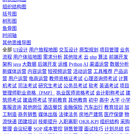
组织结构图
括号图
树形图
鱼骨图
时间轴
其他思维导图
全部
UI设计
用户旅程地图
交互设计
原型规划
项目管理
业务
流程
用户体验地图
需求分析
其他技术
云
php
算法
前端开发
架构
java
大数据
后端开发
运维
Python
AI
渠道运营
数据分析
新媒体运营
内容运营
短视频运营
活动运营
工具推荐
产品运
营
用户运营
电商运营
教师资格证考试
心理咨询师考试
计算
机考试
司法考试
研究生考试
公务员考试
软考
英语考试
项目
管理师职业资格（PMP）
执业医师资格考试
会计职称考试
建
筑师考试
建造师考试
学前教育
其他教育
初中
高中
大学
小学
客服咨询
其他岗位
酒店餐饮
金融保险
汽车出行
教育培训
加
工制造
商务销售
媒体出版
法律法务
房地产建筑
医疗保健
物
流快递
团建培训
技能提升
入职离职
OKR-KPI
组织结构
采购
管理
会议纪要
SOP
成本管控
销售管理
面试技巧
计划总结
综