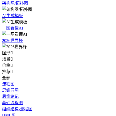
架构图/拓扑图
AI生成模板
一图看懂AI
2026世界杯
图形

场景

价格

推荐

全部
流程图
思维导图
思维笔记
基础流程图
组织结构-流程图
UML图