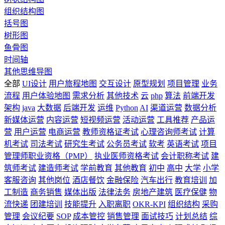
组织结构图
括号图
树形图
鱼骨图
时间轴
其他思维导图
全部
UI设计
用户旅程地图
交互设计
原型规划
项目管理
业务
流程
用户体验地图
需求分析
其他技术
云
php
算法
前端开发
架构
java
大数据
后端开发
运维
Python
AI
渠道运营
数据分析
新媒体运营
内容运营
短视频运营
活动运营
工具推荐
产品运
营
用户运营
电商运营
教师资格证考试
心理咨询师考试
计算
机考试
司法考试
研究生考试
公务员考试
软考
英语考试
项目
管理师职业资格（PMP）
执业医师资格考试
会计职称考试
建
筑师考试
建造师考试
学前教育
其他教育
初中
高中
大学
小学
客服咨询
其他岗位
酒店餐饮
金融保险
汽车出行
教育培训
加
工制造
商务销售
媒体出版
法律法务
房地产建筑
医疗保健
物
流快递
团建培训
技能提升
入职离职
OKR-KPI
组织结构
采购
管理
会议纪要
SOP
成本管控
销售管理
面试技巧
计划总结
综