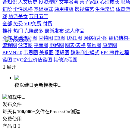
合知识
人文历史
投资理财
文学名著
亲子家庭
心理成长
职场
进阶
个性风格
基础版式
通用模板
影视综艺
生活常识
体育游
戏
旅游美食
节日节气
全部
免费
VIP免费
付费
推荐
热门
克隆最多
最新发布
达人作品
全部
基础流程图
甘特图
ER图
UML图
网络拓扑图
组织结构-
流程图
泳道图
平面图
电路图
图表/表格
架构图
原型图
BPMN2.0
韦恩图
关系图
逻辑图
魏朱商业模式
EPC事件过程
链图
EVC企业价值链图
其他流程图

展开
夜以继日更新模板中...
加载中...
发布文件
每天有
100,000+
文件在ProcessOn创建
免费使用
产品

