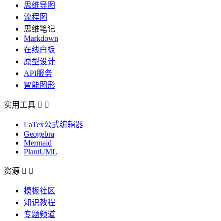
思维导图
流程图
思维笔记
Markdown
在线白板
原型设计
API服务
智能图形
实用工具


LaTex公式编辑器
Geogebra
Mermaid
PlantUML
资源


模板社区
知识教程
专题频道