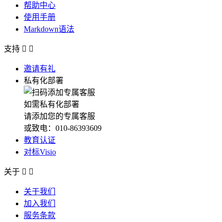
帮助中心
使用手册
Markdown语法
支持


邀请有礼
私有化部署
如需私有化部署
请添加您的专属客服
或致电：010-86393609
教育认证
对标Visio
关于


关于我们
加入我们
服务条款