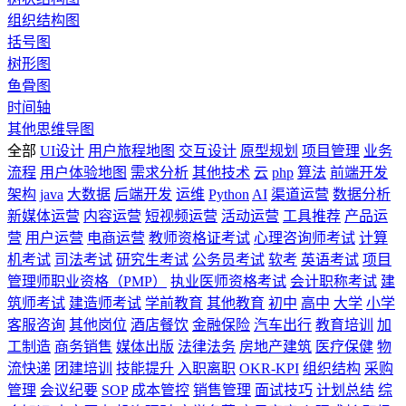
组织结构图
括号图
树形图
鱼骨图
时间轴
其他思维导图
全部
UI设计
用户旅程地图
交互设计
原型规划
项目管理
业务
流程
用户体验地图
需求分析
其他技术
云
php
算法
前端开发
架构
java
大数据
后端开发
运维
Python
AI
渠道运营
数据分析
新媒体运营
内容运营
短视频运营
活动运营
工具推荐
产品运
营
用户运营
电商运营
教师资格证考试
心理咨询师考试
计算
机考试
司法考试
研究生考试
公务员考试
软考
英语考试
项目
管理师职业资格（PMP）
执业医师资格考试
会计职称考试
建
筑师考试
建造师考试
学前教育
其他教育
初中
高中
大学
小学
客服咨询
其他岗位
酒店餐饮
金融保险
汽车出行
教育培训
加
工制造
商务销售
媒体出版
法律法务
房地产建筑
医疗保健
物
流快递
团建培训
技能提升
入职离职
OKR-KPI
组织结构
采购
管理
会议纪要
SOP
成本管控
销售管理
面试技巧
计划总结
综