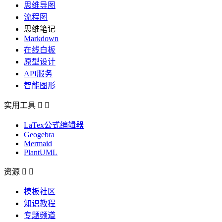
思维导图
流程图
思维笔记
Markdown
在线白板
原型设计
API服务
智能图形
实用工具


LaTex公式编辑器
Geogebra
Mermaid
PlantUML
资源


模板社区
知识教程
专题频道