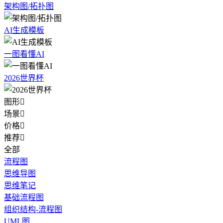
架构图/拓扑图
AI生成模板
一图看懂AI
2026世界杯
图形

场景

价格

推荐

全部
流程图
思维导图
思维笔记
基础流程图
组织结构-流程图
UML图