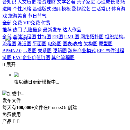
合知识
人文历史
投资理财
文学名著
亲子家庭
心理成长
职场
进阶
个性风格
基础版式
通用模板
影视综艺
生活常识
体育游
戏
旅游美食
节日节气
全部
免费
VIP免费
付费
推荐
热门
克隆最多
最新发布
达人作品
全部
基础流程图
甘特图
ER图
UML图
网络拓扑图
组织结构-
流程图
泳道图
平面图
电路图
图表/表格
架构图
原型图
BPMN2.0
韦恩图
关系图
逻辑图
魏朱商业模式
EPC事件过程
链图
EVC企业价值链图
其他流程图

展开
夜以继日更新模板中...
加载中...
发布文件
每天有
100,000+
文件在ProcessOn创建
免费使用
产品

