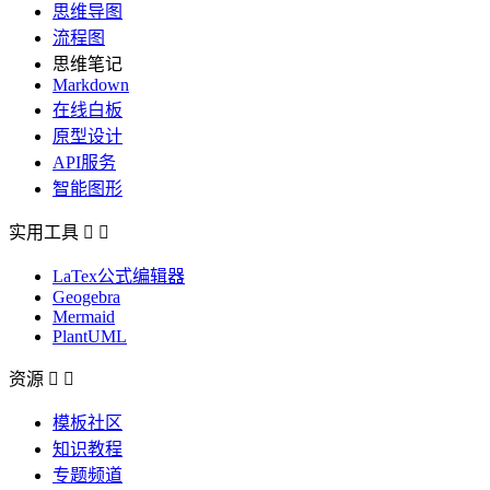
思维导图
流程图
思维笔记
Markdown
在线白板
原型设计
API服务
智能图形
实用工具


LaTex公式编辑器
Geogebra
Mermaid
PlantUML
资源


模板社区
知识教程
专题频道