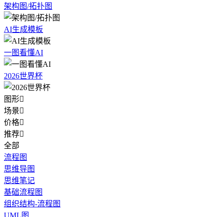
架构图/拓扑图
AI生成模板
一图看懂AI
2026世界杯
图形

场景

价格

推荐

全部
流程图
思维导图
思维笔记
基础流程图
组织结构-流程图
UML图