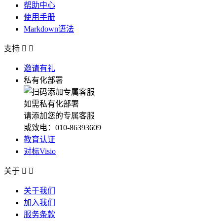
帮助中心
使用手册
Markdown语法
支持


邀请有礼
私有化部署
如需私有化部署
请添加您的专属客服
或致电：010-86393609
教育认证
对标Visio
关于


关于我们
加入我们
服务条款