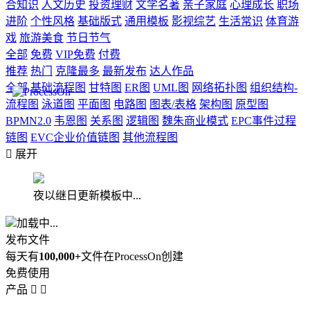
合知识
人文历史
投资理财
文学名著
亲子家庭
心理成长
职场
进阶
个性风格
基础版式
通用模板
影视综艺
生活常识
体育游
戏
旅游美食
节日节气
全部
免费
VIP免费
付费
推荐
热门
克隆最多
最新发布
达人作品
全部
基础流程图
甘特图
ER图
UML图
网络拓扑图
组织结构-
流程图
泳道图
平面图
电路图
图表/表格
架构图
原型图
BPMN2.0
韦恩图
关系图
逻辑图
魏朱商业模式
EPC事件过程
链图
EVC企业价值链图
其他流程图

展开
夜以继日更新模板中...
加载中...
发布文件
每天有
100,000+
文件在ProcessOn创建
免费使用
产品

