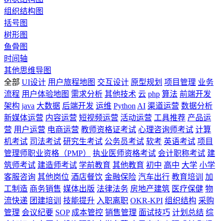
组织结构图
括号图
树形图
鱼骨图
时间轴
其他思维导图
全部
UI设计
用户旅程地图
交互设计
原型规划
项目管理
业务
流程
用户体验地图
需求分析
其他技术
云
php
算法
前端开发
架构
java
大数据
后端开发
运维
Python
AI
渠道运营
数据分析
新媒体运营
内容运营
短视频运营
活动运营
工具推荐
产品运
营
用户运营
电商运营
教师资格证考试
心理咨询师考试
计算
机考试
司法考试
研究生考试
公务员考试
软考
英语考试
项目
管理师职业资格（PMP）
执业医师资格考试
会计职称考试
建
筑师考试
建造师考试
学前教育
其他教育
初中
高中
大学
小学
客服咨询
其他岗位
酒店餐饮
金融保险
汽车出行
教育培训
加
工制造
商务销售
媒体出版
法律法务
房地产建筑
医疗保健
物
流快递
团建培训
技能提升
入职离职
OKR-KPI
组织结构
采购
管理
会议纪要
SOP
成本管控
销售管理
面试技巧
计划总结
综