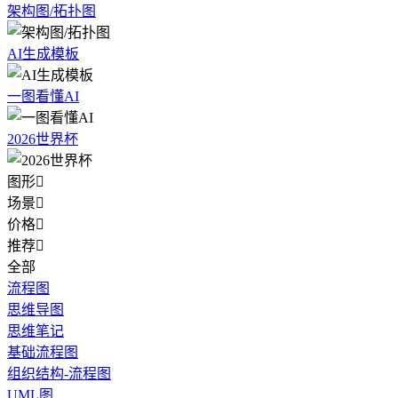
架构图/拓扑图
AI生成模板
一图看懂AI
2026世界杯
图形

场景

价格

推荐

全部
流程图
思维导图
思维笔记
基础流程图
组织结构-流程图
UML图