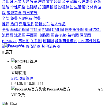
合知识
人文历史
投资理财
文学名著
亲子家庭
心理成长
职场
进阶
个性风格
基础版式
通用模板
影视综艺
生活常识
体育游
戏
旅游美食
节日节气
全部
免费
VIP免费
付费
推荐
热门
克隆最多
最新发布
达人作品
全部
基础流程图
甘特图
ER图
UML图
网络拓扑图
组织结构-
流程图
泳道图
平面图
电路图
图表/表格
架构图
原型图
BPMN2.0
韦恩图
关系图
逻辑图
魏朱商业模式
EPC事件过程
链图
EVC企业价值链图
其他流程图

展开

收藏
立即使用
EPC项目管理

61.5k

18.6k

11
ProcessOn官方
￥5
VIP免费
加载中...