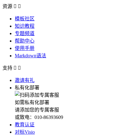
资源


模板社区
知识教程
专题频道
帮助中心
使用手册
Markdown语法
支持


邀请有礼
私有化部署
如需私有化部署
请添加您的专属客服
或致电：010-86393609
教育认证
对标Visio