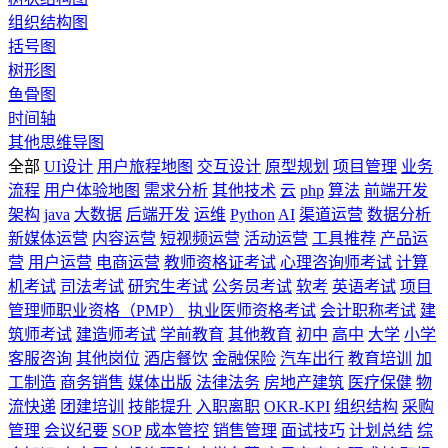
组织结构图
括号图
树形图
鱼骨图
时间轴
其他思维导图
全部
UI设计
用户旅程地图
交互设计
原型规划
项目管理
业务
流程
用户体验地图
需求分析
其他技术
云
php
算法
前端开发
架构
java
大数据
后端开发
运维
Python
AI
渠道运营
数据分析
新媒体运营
内容运营
短视频运营
活动运营
工具推荐
产品运
营
用户运营
电商运营
教师资格证考试
心理咨询师考试
计算
机考试
司法考试
研究生考试
公务员考试
软考
英语考试
项目
管理师职业资格（PMP）
执业医师资格考试
会计职称考试
建
筑师考试
建造师考试
学前教育
其他教育
初中
高中
大学
小学
客服咨询
其他岗位
酒店餐饮
金融保险
汽车出行
教育培训
加
工制造
商务销售
媒体出版
法律法务
房地产建筑
医疗保健
物
流快递
团建培训
技能提升
入职离职
OKR-KPI
组织结构
采购
管理
会议纪要
SOP
成本管控
销售管理
面试技巧
计划总结
综