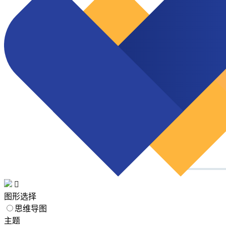

图形选择
思维导图
主题