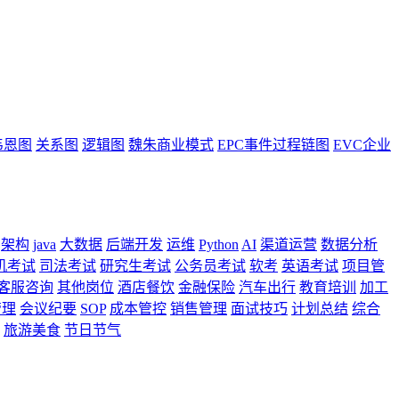
韦恩图
关系图
逻辑图
魏朱商业模式
EPC事件过程链图
EVC企业
架构
java
大数据
后端开发
运维
Python
AI
渠道运营
数据分析
机考试
司法考试
研究生考试
公务员考试
软考
英语考试
项目管
客服咨询
其他岗位
酒店餐饮
金融保险
汽车出行
教育培训
加工
管理
会议纪要
SOP
成本管控
销售管理
面试技巧
计划总结
综合
旅游美食
节日节气