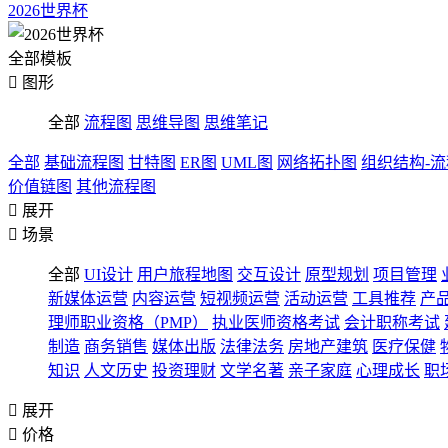
2026世界杯
全部模板

图形
全部
流程图
思维导图
思维笔记
全部
基础流程图
甘特图
ER图
UML图
网络拓扑图
组织结构-
价值链图
其他流程图

展开

场景
全部
UI设计
用户旅程地图
交互设计
原型规划
项目管理
新媒体运营
内容运营
短视频运营
活动运营
工具推荐
产
理师职业资格（PMP）
执业医师资格考试
会计职称考试
制造
商务销售
媒体出版
法律法务
房地产建筑
医疗保健
知识
人文历史
投资理财
文学名著
亲子家庭
心理成长
职

展开

价格