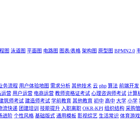
流程图
泳道图
平面图
电路图
图表/表格
架构图
原型图
BPMN2.0
业务流程
用户体验地图
需求分析
其他技术
云
php
算法
前端开发
品运营
用户运营
电商运营
教师资格证考试
心理咨询师考试
计算
建筑师考试
建造师考试
学前教育
其他教育
初中
高中
大学
小学
物流快递
团建培训
技能提升
入职离职
OKR-KPI
组织结构
采购
场进阶
个性风格
基础版式
通用模板
影视综艺
生活常识
体育游戏