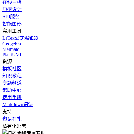
在线白板
原型设计
API服务
智能图形
实用工具
LaTex公式编辑器
Geogebra
Mermaid
PlantUML
资源
模板社区
知识教程
专题频道
帮助中心
使用手册
Markdown语法
支持
邀请有礼
私有化部署