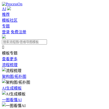
AI
推荐
模板社区
专题
登录
免费注册

模板专题
查看更多
流程梳理
架构图/拓扑图
AI生成模板
一图看懂AI