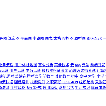
流程图
泳道图
平面图
电路图
图表/表格
架构图
原型图
BPMN2.0
业务流程
用户体验地图
需求分析
其他技术
云
php
算法
前端开发
品运营
用户运营
电商运营
教师资格证考试
心理咨询师考试
计算
建筑师考试
建造师考试
学前教育
其他教育
初中
高中
大学
小学
物流快递
团建培训
技能提升
入职离职
OKR-KPI
组织结构
采购
场进阶
个性风格
基础版式
通用模板
影视综艺
生活常识
体育游戏