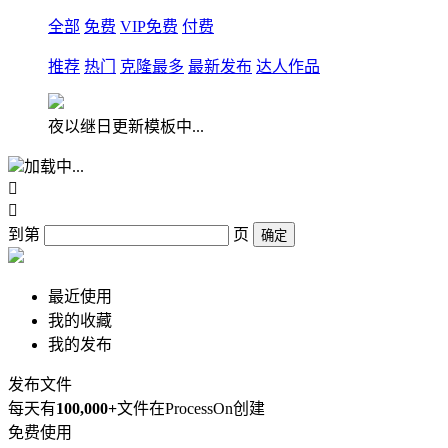
全部
免费
VIP免费
付费
推荐
热门
克隆最多
最新发布
达人作品
夜以继日更新模板中...
加载中...


到第
页
确定
最近使用
我的收藏
我的发布
发布文件
每天有
100,000+
文件在ProcessOn创建
免费使用