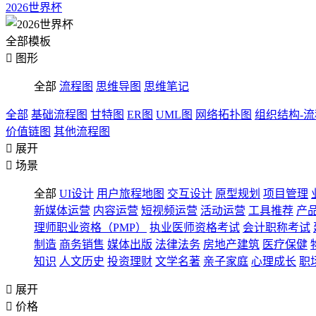
2026世界杯
全部模板

图形
全部
流程图
思维导图
思维笔记
全部
基础流程图
甘特图
ER图
UML图
网络拓扑图
组织结构-
价值链图
其他流程图

展开

场景
全部
UI设计
用户旅程地图
交互设计
原型规划
项目管理
新媒体运营
内容运营
短视频运营
活动运营
工具推荐
产
理师职业资格（PMP）
执业医师资格考试
会计职称考试
制造
商务销售
媒体出版
法律法务
房地产建筑
医疗保健
知识
人文历史
投资理财
文学名著
亲子家庭
心理成长
职

展开

价格