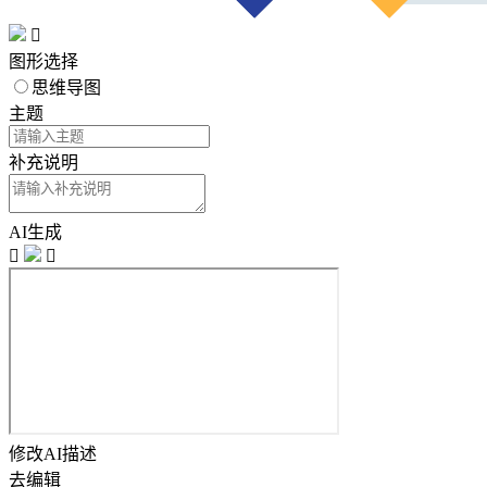

图形选择
思维导图
主题
补充说明
AI生成


修改AI描述
去编辑