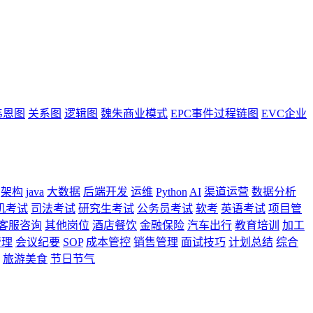
韦恩图
关系图
逻辑图
魏朱商业模式
EPC事件过程链图
EVC企业
架构
java
大数据
后端开发
运维
Python
AI
渠道运营
数据分析
机考试
司法考试
研究生考试
公务员考试
软考
英语考试
项目管
客服咨询
其他岗位
酒店餐饮
金融保险
汽车出行
教育培训
加工
管理
会议纪要
SOP
成本管控
销售管理
面试技巧
计划总结
综合
旅游美食
节日节气