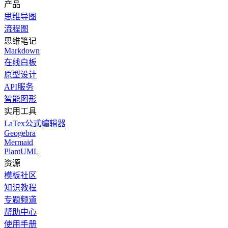
产品
思维导图
流程图
思维笔记
Markdown
在线白板
原型设计
API服务
智能图形
实用工具
LaTex公式编辑器
Geogebra
Mermaid
PlantUML
资源
模板社区
知识教程
专题频道
帮助中心
使用手册