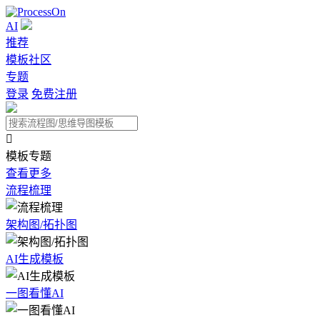
AI
推荐
模板社区
专题
登录
免费注册

模板专题
查看更多
流程梳理
架构图/拓扑图
AI生成模板
一图看懂AI