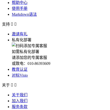
帮助中心
使用手册
Markdown语法
支持


邀请有礼
私有化部署
如需私有化部署
请添加您的专属客服
或致电：010-86393609
教育认证
对标Visio
关于


关于我们
加入我们
服务条款