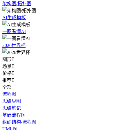
架构图/拓扑图
AI生成模板
一图看懂AI
2026世界杯
图形

场景

价格

推荐

全部
流程图
思维导图
思维笔记
基础流程图
组织结构-流程图
UML图