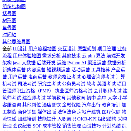
组织结构图
括号图
树形图
鱼骨图
时间轴
其他思维导图
全部
UI设计
用户旅程地图
交互设计
原型规划
项目管理
业务
流程
用户体验地图
需求分析
其他技术
云
php
算法
前端开发
架构
java
大数据
后端开发
运维
Python
AI
渠道运营
数据分析
新媒体运营
内容运营
短视频运营
活动运营
工具推荐
产品运
营
用户运营
电商运营
教师资格证考试
心理咨询师考试
计算
机考试
司法考试
研究生考试
公务员考试
软考
英语考试
项目
管理师职业资格（PMP）
执业医师资格考试
会计职称考试
建
筑师考试
建造师考试
学前教育
其他教育
初中
高中
大学
小学
客服咨询
其他岗位
酒店餐饮
金融保险
汽车出行
教育培训
加
工制造
商务销售
媒体出版
法律法务
房地产建筑
医疗保健
物
流快递
团建培训
技能提升
入职离职
OKR-KPI
组织结构
采购
管理
会议纪要
SOP
成本管控
销售管理
面试技巧
计划总结
综