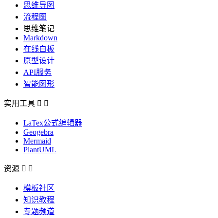
思维导图
流程图
思维笔记
Markdown
在线白板
原型设计
API服务
智能图形
实用工具


LaTex公式编辑器
Geogebra
Mermaid
PlantUML
资源


模板社区
知识教程
专题频道