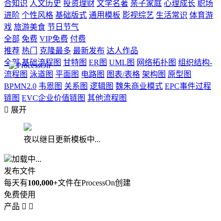
合知识
人文历史
投资理财
文学名著
亲子家庭
心理成长
职场
进阶
个性风格
基础版式
通用模板
影视综艺
生活常识
体育游
戏
旅游美食
节日节气
全部
免费
VIP免费
付费
推荐
热门
克隆最多
最新发布
达人作品
全部
基础流程图
甘特图
ER图
UML图
网络拓扑图
组织结构-
流程图
泳道图
平面图
电路图
图表/表格
架构图
原型图
BPMN2.0
韦恩图
关系图
逻辑图
魏朱商业模式
EPC事件过程
链图
EVC企业价值链图
其他流程图

展开
夜以继日更新模板中...
加载中...
发布文件
每天有
100,000+
文件在ProcessOn创建
免费使用
产品

