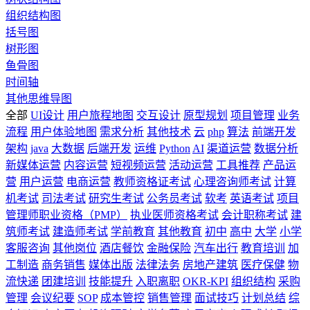
组织结构图
括号图
树形图
鱼骨图
时间轴
其他思维导图
全部
UI设计
用户旅程地图
交互设计
原型规划
项目管理
业务
流程
用户体验地图
需求分析
其他技术
云
php
算法
前端开发
架构
java
大数据
后端开发
运维
Python
AI
渠道运营
数据分析
新媒体运营
内容运营
短视频运营
活动运营
工具推荐
产品运
营
用户运营
电商运营
教师资格证考试
心理咨询师考试
计算
机考试
司法考试
研究生考试
公务员考试
软考
英语考试
项目
管理师职业资格（PMP）
执业医师资格考试
会计职称考试
建
筑师考试
建造师考试
学前教育
其他教育
初中
高中
大学
小学
客服咨询
其他岗位
酒店餐饮
金融保险
汽车出行
教育培训
加
工制造
商务销售
媒体出版
法律法务
房地产建筑
医疗保健
物
流快递
团建培训
技能提升
入职离职
OKR-KPI
组织结构
采购
管理
会议纪要
SOP
成本管控
销售管理
面试技巧
计划总结
综