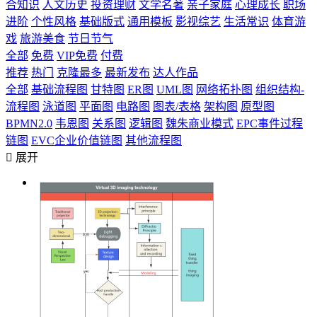
合知识
人文历史
投资理财
文学名著
亲子家庭
心理成长
职场
进阶
个性风格
基础版式
通用模板
影视综艺
生活常识
体育游
戏
旅游美食
节日节气
全部
免费
VIP免费
付费
推荐
热门
克隆最多
最新发布
达人作品
全部
基础流程图
甘特图
ER图
UML图
网络拓扑图
组织结构-
流程图
泳道图
平面图
电路图
图表/表格
架构图
原型图
BPMN2.0
韦恩图
关系图
逻辑图
魏朱商业模式
EPC事件过程
链图
EVC企业价值链图
其他流程图

展开