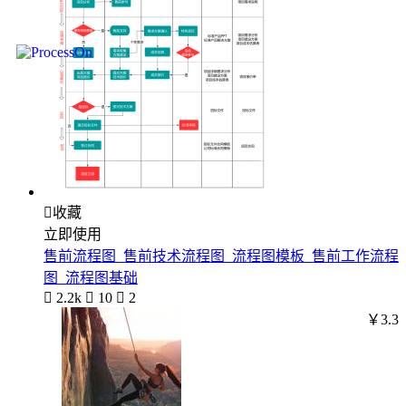

收藏
立即使用
售前流程图_售前技术流程图_流程图模板_售前工作流程
图_流程图基础

2.2k

10

2
￥3.3