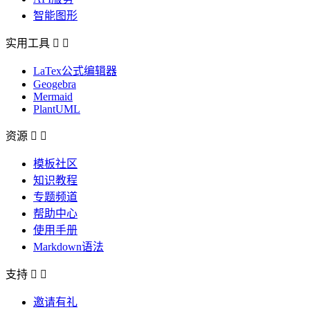
智能图形
实用工具


LaTex公式编辑器
Geogebra
Mermaid
PlantUML
资源


模板社区
知识教程
专题频道
帮助中心
使用手册
Markdown语法
支持


邀请有礼