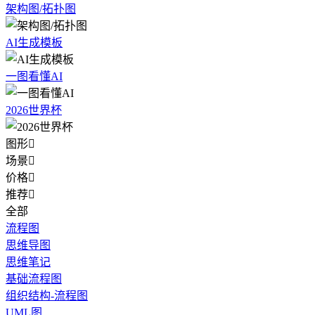
架构图/拓扑图
AI生成模板
一图看懂AI
2026世界杯
图形

场景

价格

推荐

全部
流程图
思维导图
思维笔记
基础流程图
组织结构-流程图
UML图