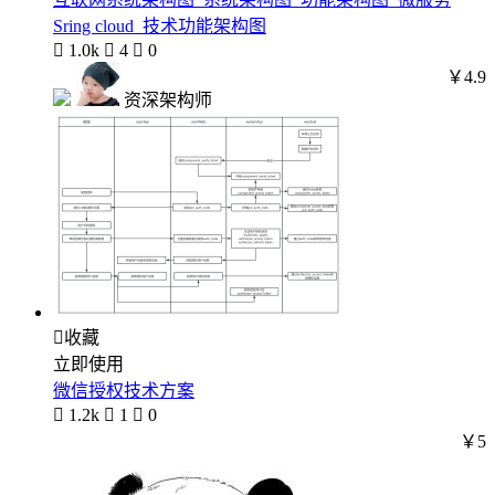
Sring cloud_技术功能架构图

1.0k

4

0
￥4.9
资深架构师

收藏
立即使用
微信授权技术方案

1.2k

1

0
￥5