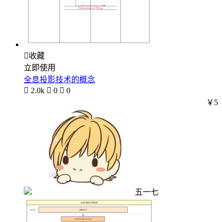

收藏
立即使用
全息投影技术的概念

2.0k

0

0
￥5
五一七