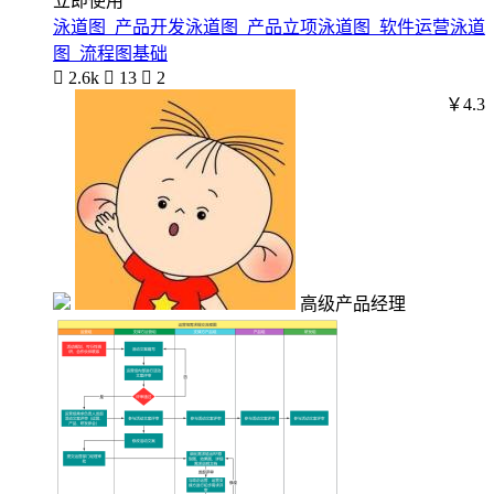
立即使用
泳道图_产品开发泳道图_产品立项泳道图_软件运营泳道
图_流程图基础

2.6k

13

2
￥4.3
高级产品经理