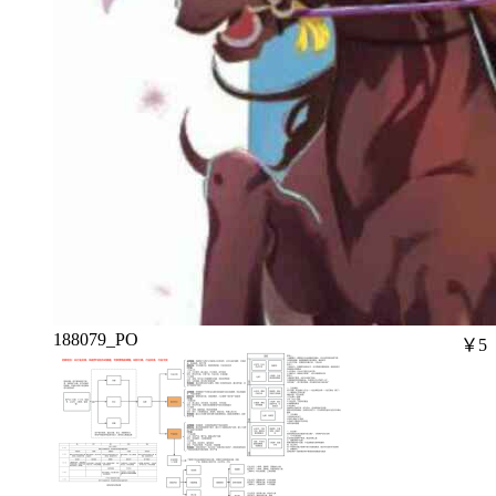
188079_PO
￥5