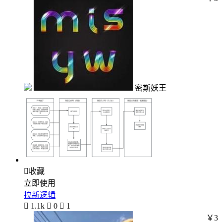
密斯妖王

收藏
立即使用
拉新逻辑

1.1k

0

1
￥3