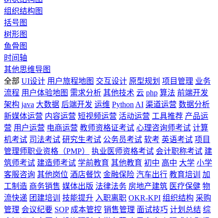
组织结构图
括号图
树形图
鱼骨图
时间轴
其他思维导图
全部
UI设计
用户旅程地图
交互设计
原型规划
项目管理
业务
流程
用户体验地图
需求分析
其他技术
云
php
算法
前端开发
架构
java
大数据
后端开发
运维
Python
AI
渠道运营
数据分析
新媒体运营
内容运营
短视频运营
活动运营
工具推荐
产品运
营
用户运营
电商运营
教师资格证考试
心理咨询师考试
计算
机考试
司法考试
研究生考试
公务员考试
软考
英语考试
项目
管理师职业资格（PMP）
执业医师资格考试
会计职称考试
建
筑师考试
建造师考试
学前教育
其他教育
初中
高中
大学
小学
客服咨询
其他岗位
酒店餐饮
金融保险
汽车出行
教育培训
加
工制造
商务销售
媒体出版
法律法务
房地产建筑
医疗保健
物
流快递
团建培训
技能提升
入职离职
OKR-KPI
组织结构
采购
管理
会议纪要
SOP
成本管控
销售管理
面试技巧
计划总结
综