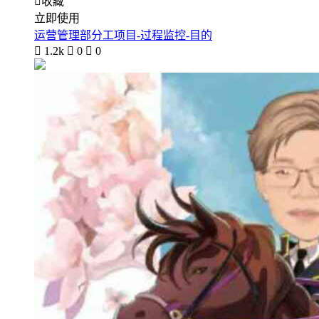

收藏
立即使用
运营管理部分工项目-过程监控-目的

1.2k

0

0