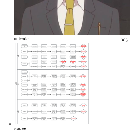
unicode
￥5