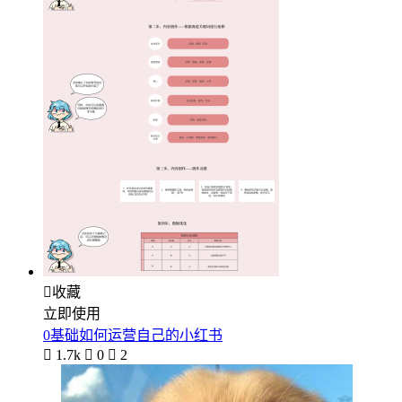

收藏
立即使用
0基础如何运营自己的小红书

1.7k

0

2