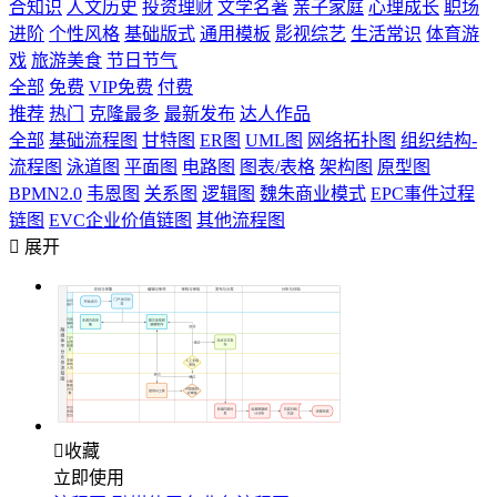
合知识
人文历史
投资理财
文学名著
亲子家庭
心理成长
职场
进阶
个性风格
基础版式
通用模板
影视综艺
生活常识
体育游
戏
旅游美食
节日节气
全部
免费
VIP免费
付费
推荐
热门
克隆最多
最新发布
达人作品
全部
基础流程图
甘特图
ER图
UML图
网络拓扑图
组织结构-
流程图
泳道图
平面图
电路图
图表/表格
架构图
原型图
BPMN2.0
韦恩图
关系图
逻辑图
魏朱商业模式
EPC事件过程
链图
EVC企业价值链图
其他流程图

展开

收藏
立即使用