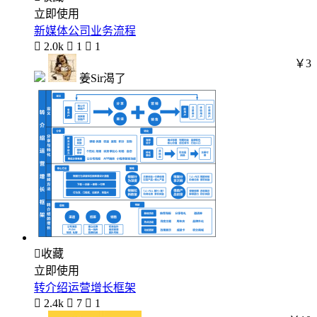
立即使用
新媒体公司业务流程

2.0k

1

1
￥3
姜Sir渴了

收藏
立即使用
转介绍运营增长框架

2.4k

7

1