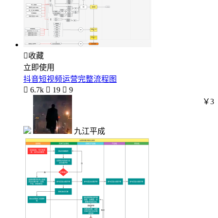

收藏
立即使用
抖音短视频运营完整流程图

6.7k

19

9
￥3
九江平成