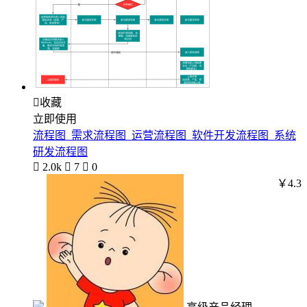

收藏
立即使用
流程图_需求流程图_运营流程图_软件开发流程图_系统
研发流程图

2.0k

7

0
￥4.3