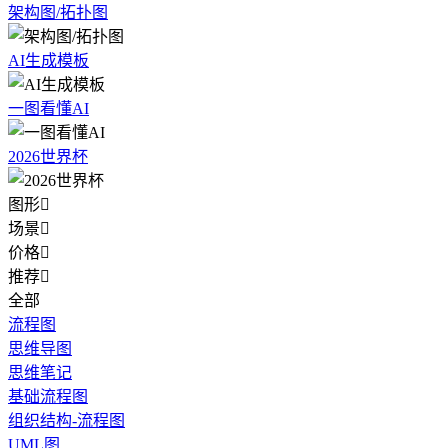
架构图/拓扑图
AI生成模板
一图看懂AI
2026世界杯
图形

场景

价格

推荐

全部
流程图
思维导图
思维笔记
基础流程图
组织结构-流程图
UML图