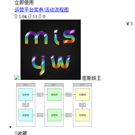
立即使用
运营平台奖券/活动流程图

1.6k

11

0
￥3
密斯妖王

收藏