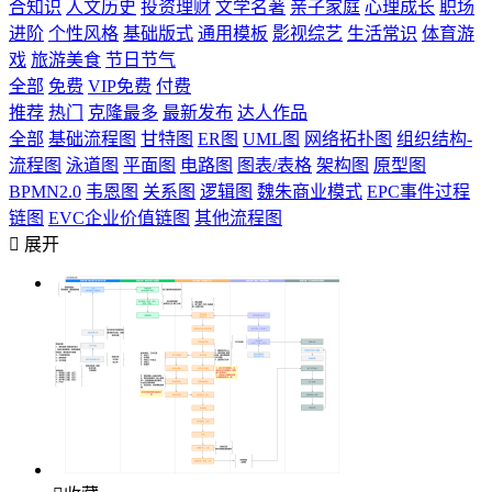
合知识
人文历史
投资理财
文学名著
亲子家庭
心理成长
职场
进阶
个性风格
基础版式
通用模板
影视综艺
生活常识
体育游
戏
旅游美食
节日节气
全部
免费
VIP免费
付费
推荐
热门
克隆最多
最新发布
达人作品
全部
基础流程图
甘特图
ER图
UML图
网络拓扑图
组织结构-
流程图
泳道图
平面图
电路图
图表/表格
架构图
原型图
BPMN2.0
韦恩图
关系图
逻辑图
魏朱商业模式
EPC事件过程
链图
EVC企业价值链图
其他流程图

展开