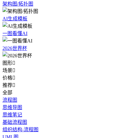
架构图/拓扑图
AI生成模板
一图看懂AI
2026世界杯
图形

场景

价格

推荐

全部
流程图
思维导图
思维笔记
基础流程图
组织结构-流程图
UML图