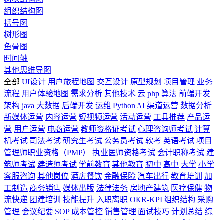
组织结构图
括号图
树形图
鱼骨图
时间轴
其他思维导图
全部
UI设计
用户旅程地图
交互设计
原型规划
项目管理
业务
流程
用户体验地图
需求分析
其他技术
云
php
算法
前端开发
架构
java
大数据
后端开发
运维
Python
AI
渠道运营
数据分析
新媒体运营
内容运营
短视频运营
活动运营
工具推荐
产品运
营
用户运营
电商运营
教师资格证考试
心理咨询师考试
计算
机考试
司法考试
研究生考试
公务员考试
软考
英语考试
项目
管理师职业资格（PMP）
执业医师资格考试
会计职称考试
建
筑师考试
建造师考试
学前教育
其他教育
初中
高中
大学
小学
客服咨询
其他岗位
酒店餐饮
金融保险
汽车出行
教育培训
加
工制造
商务销售
媒体出版
法律法务
房地产建筑
医疗保健
物
流快递
团建培训
技能提升
入职离职
OKR-KPI
组织结构
采购
管理
会议纪要
SOP
成本管控
销售管理
面试技巧
计划总结
综