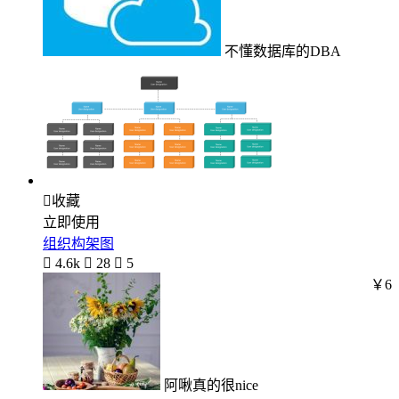
不懂数据库的DBA

收藏
立即使用
组织构架图

4.6k

28

5
￥6
阿啾真的很nice