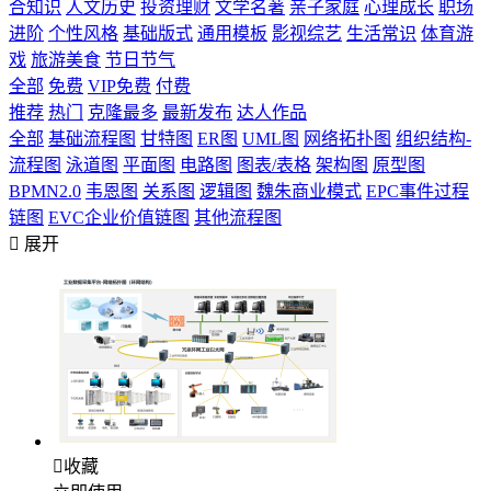
合知识
人文历史
投资理财
文学名著
亲子家庭
心理成长
职场
进阶
个性风格
基础版式
通用模板
影视综艺
生活常识
体育游
戏
旅游美食
节日节气
全部
免费
VIP免费
付费
推荐
热门
克隆最多
最新发布
达人作品
全部
基础流程图
甘特图
ER图
UML图
网络拓扑图
组织结构-
流程图
泳道图
平面图
电路图
图表/表格
架构图
原型图
BPMN2.0
韦恩图
关系图
逻辑图
魏朱商业模式
EPC事件过程
链图
EVC企业价值链图
其他流程图

展开

收藏