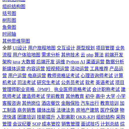
组织结构图
括号图
树形图
鱼骨图
时间轴
其他思维导图
全部
UI设计
用户旅程地图
交互设计
原型规划
项目管理
业务
流程
用户体验地图
需求分析
其他技术
云
php
算法
前端开发
架构
java
大数据
后端开发
运维
Python
AI
渠道运营
数据分析
新媒体运营
内容运营
短视频运营
活动运营
工具推荐
产品运
营
用户运营
电商运营
教师资格证考试
心理咨询师考试
计算
机考试
司法考试
研究生考试
公务员考试
软考
英语考试
项目
管理师职业资格（PMP）
执业医师资格考试
会计职称考试
建
筑师考试
建造师考试
学前教育
其他教育
初中
高中
大学
小学
客服咨询
其他岗位
酒店餐饮
金融保险
汽车出行
教育培训
加
工制造
商务销售
媒体出版
法律法务
房地产建筑
医疗保健
物
流快递
团建培训
技能提升
入职离职
OKR-KPI
组织结构
采购
管理
会议纪要
SOP
成本管控
销售管理
面试技巧
计划总结
综