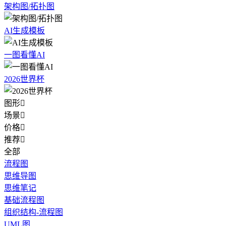
架构图/拓扑图
AI生成模板
一图看懂AI
2026世界杯
图形

场景

价格

推荐

全部
流程图
思维导图
思维笔记
基础流程图
组织结构-流程图
UML图