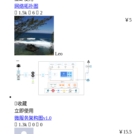
网络拓扑图

1.5k

6

2
￥5
Leo

收藏
立即使用
微服务架构图v1.0

1.3k

0

0
￥15.5