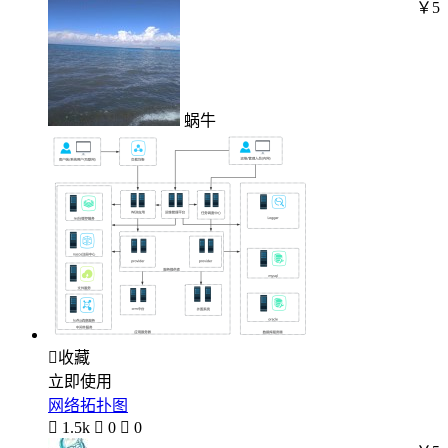
￥5
蜗牛

收藏
立即使用
网络拓扑图

1.5k

0

0