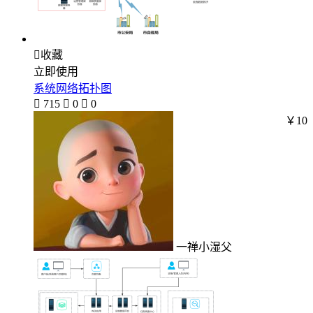

收藏
立即使用
系统网络拓扑图

715

0

0
￥10
一禅小湿父