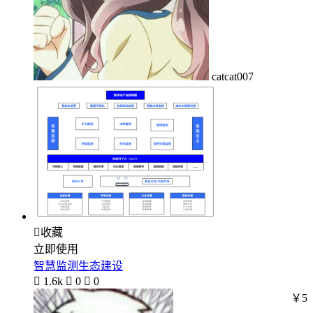
catcat007

收藏
立即使用
智慧监测生态建设

1.6k

0

0
￥5