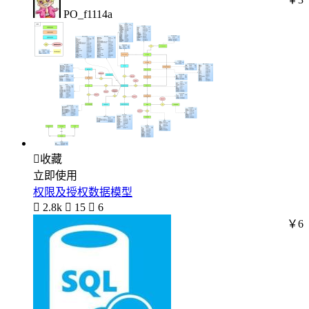
PO_f1114a

收藏
立即使用
权限及授权数据模型

2.8k

15

6
￥6