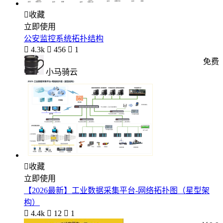

收藏
立即使用
公安监控系统拓扑结构

4.3k

456

1
免费
小马骑云

收藏
立即使用
【2026最新】工业数据采集平台-网络拓扑图（星型架
构）

4.4k

12

1