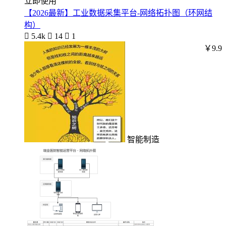
立即使用
【2026最新】工业数据采集平台-网络拓扑图（环网结
构）

5.4k

14

1
￥9.9
智能制造