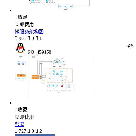

收藏
立即使用
微服务架构图

991

0

1
￥5
PO_459158

收藏
立即使用
部署

727

0

2