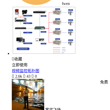
fwen

收藏
立即使用
视频监控拓扑图

2.6k

43

0
免费
寒武飞扬