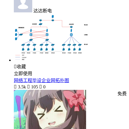
达达断电

收藏
立即使用
网络工程毕设企业网拓扑图

3.5k

105

0
免费