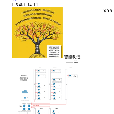

5.4k

14

1
￥9.9
智能制造