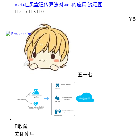
meta在黑盒遗传算法对web的应用 流程图

2.1k

3

0
￥5
五一七

收藏
立即使用