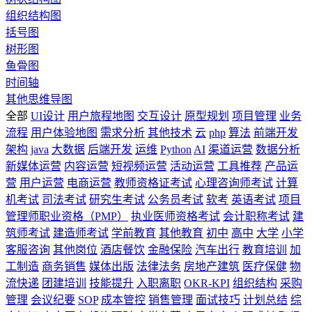
组织结构图
括号图
树形图
鱼骨图
时间轴
其他思维导图
全部
UI设计
用户旅程地图
交互设计
原型规划
项目管理
业务
流程
用户体验地图
需求分析
其他技术
云
php
算法
前端开发
架构
java
大数据
后端开发
运维
Python
AI
渠道运营
数据分析
新媒体运营
内容运营
短视频运营
活动运营
工具推荐
产品运
营
用户运营
电商运营
教师资格证考试
心理咨询师考试
计算
机考试
司法考试
研究生考试
公务员考试
软考
英语考试
项目
管理师职业资格（PMP）
执业医师资格考试
会计职称考试
建
筑师考试
建造师考试
学前教育
其他教育
初中
高中
大学
小学
客服咨询
其他岗位
酒店餐饮
金融保险
汽车出行
教育培训
加
工制造
商务销售
媒体出版
法律法务
房地产建筑
医疗保健
物
流快递
团建培训
技能提升
入职离职
OKR-KPI
组织结构
采购
管理
会议纪要
SOP
成本管控
销售管理
面试技巧
计划总结
综