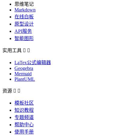
思维笔记
Markdown
在线白板
原型设计
API服务
智能图形
实用工具


LaTex公式编辑器
Geogebra
Mermaid
PlantUML
资源


模板社区
知识教程
专题频道
帮助中心
使用手册