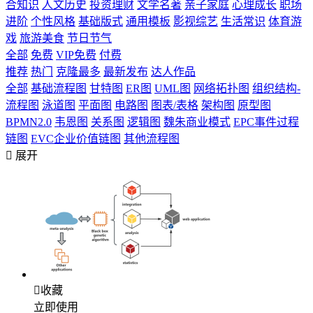
合知识
人文历史
投资理财
文学名著
亲子家庭
心理成长
职场
进阶
个性风格
基础版式
通用模板
影视综艺
生活常识
体育游
戏
旅游美食
节日节气
全部
免费
VIP免费
付费
推荐
热门
克隆最多
最新发布
达人作品
全部
基础流程图
甘特图
ER图
UML图
网络拓扑图
组织结构-
流程图
泳道图
平面图
电路图
图表/表格
架构图
原型图
BPMN2.0
韦恩图
关系图
逻辑图
魏朱商业模式
EPC事件过程
链图
EVC企业价值链图
其他流程图

展开

收藏
立即使用