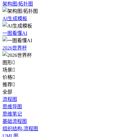
架构图/拓扑图
AI生成模板
一图看懂AI
2026世界杯
图形

场景

价格

推荐

全部
流程图
思维导图
思维笔记
基础流程图
组织结构-流程图
UML图