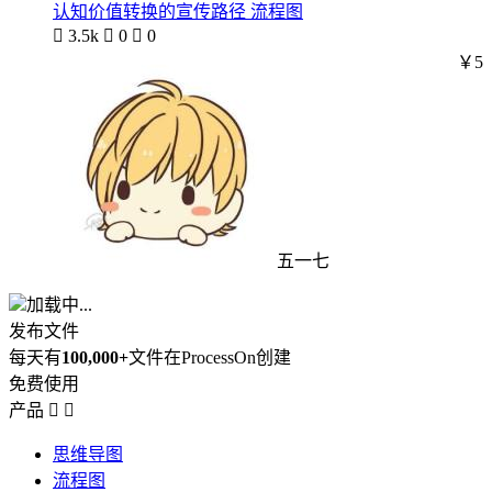
认知价值转换的宣传路径 流程图

3.5k

0

0
￥5
五一七
加载中...
发布文件
每天有
100,000+
文件在ProcessOn创建
免费使用
产品


思维导图
流程图