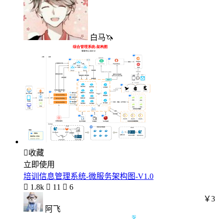
白马🦄

收藏
立即使用
培训信息管理系统-微服务架构图-V1.0

1.8k

11

6
￥3
阿飞