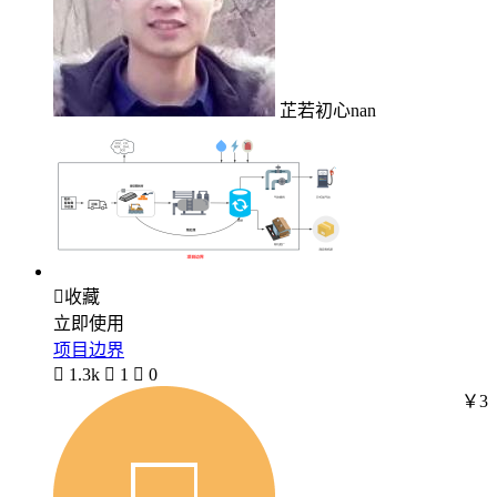
芷若初心nan

收藏
立即使用
项目边界

1.3k

1

0
￥3