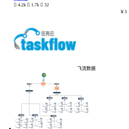

4.2k

1.7k

32
￥3
飞流数据