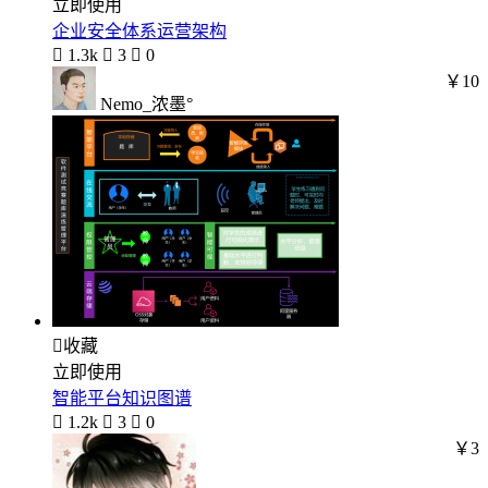
立即使用
企业安全体系运营架构

1.3k

3

0
￥10
Nemo_浓墨°

收藏
立即使用
智能平台知识图谱

1.2k

3

0
￥3