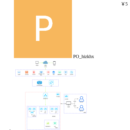
￥5
PO_hizkhx