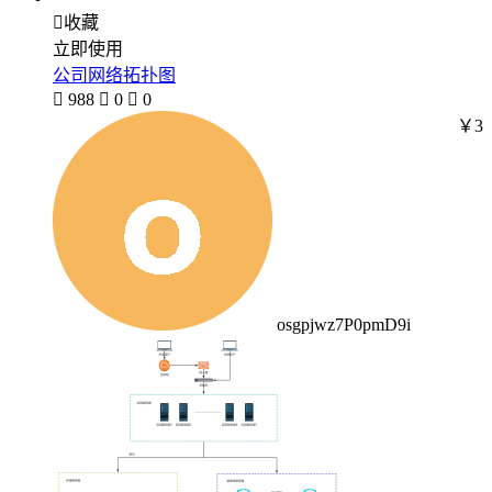

收藏
立即使用
公司网络拓扑图

988

0

0
￥3
osgpjwz7P0pmD9i