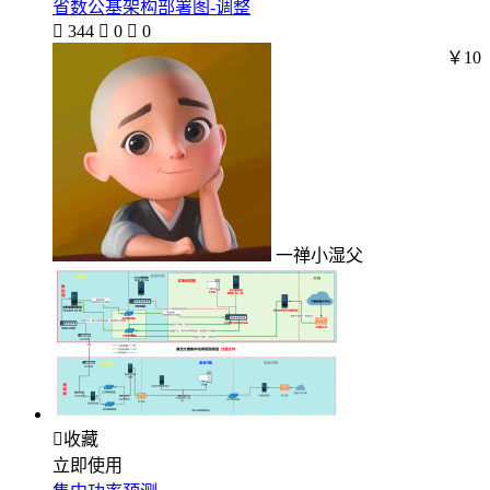
省数公基架构部署图-调整

344

0

0
￥10
一禅小湿父

收藏
立即使用