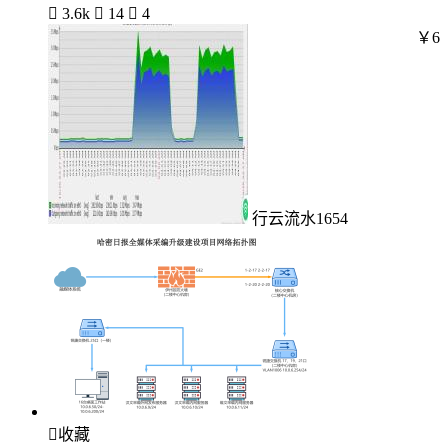

3.6k

14

4
￥6
行云流水1654

收藏