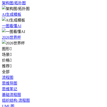
架构图/拓扑图
AI生成模板
一图看懂AI
2026世界杯
图形

场景

价格

推荐

全部
流程图
思维导图
思维笔记
基础流程图
组织结构-流程图
UML图