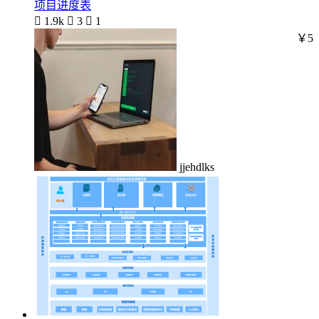
项目进度表

1.9k

3

1
￥5
jjehdlks