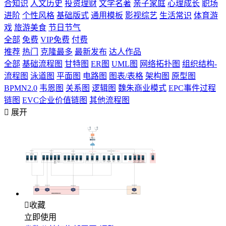
合知识
人文历史
投资理财
文学名著
亲子家庭
心理成长
职场
进阶
个性风格
基础版式
通用模板
影视综艺
生活常识
体育游
戏
旅游美食
节日节气
全部
免费
VIP免费
付费
推荐
热门
克隆最多
最新发布
达人作品
全部
基础流程图
甘特图
ER图
UML图
网络拓扑图
组织结构-
流程图
泳道图
平面图
电路图
图表/表格
架构图
原型图
BPMN2.0
韦恩图
关系图
逻辑图
魏朱商业模式
EPC事件过程
链图
EVC企业价值链图
其他流程图

展开

收藏
立即使用