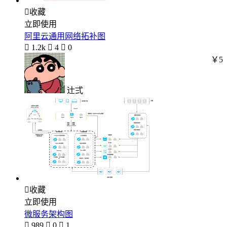

收藏
立即使用
阿里云通用网络拓补图

1.2k

4

0
￥5
辻弍

收藏
立即使用
微服务架构图

989

0

1