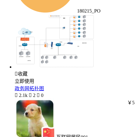
180215_PO

收藏
立即使用
政务网拓扑图

2.1k

2

0
￥5