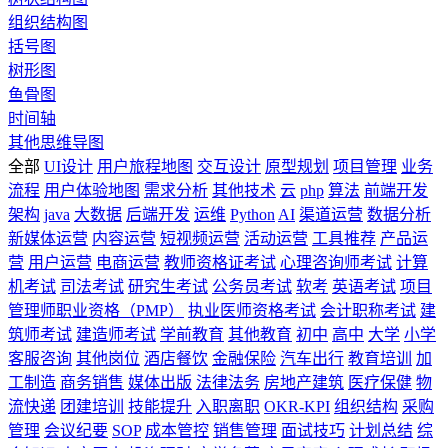
组织结构图
括号图
树形图
鱼骨图
时间轴
其他思维导图
全部
UI设计
用户旅程地图
交互设计
原型规划
项目管理
业务
流程
用户体验地图
需求分析
其他技术
云
php
算法
前端开发
架构
java
大数据
后端开发
运维
Python
AI
渠道运营
数据分析
新媒体运营
内容运营
短视频运营
活动运营
工具推荐
产品运
营
用户运营
电商运营
教师资格证考试
心理咨询师考试
计算
机考试
司法考试
研究生考试
公务员考试
软考
英语考试
项目
管理师职业资格（PMP）
执业医师资格考试
会计职称考试
建
筑师考试
建造师考试
学前教育
其他教育
初中
高中
大学
小学
客服咨询
其他岗位
酒店餐饮
金融保险
汽车出行
教育培训
加
工制造
商务销售
媒体出版
法律法务
房地产建筑
医疗保健
物
流快递
团建培训
技能提升
入职离职
OKR-KPI
组织结构
采购
管理
会议纪要
SOP
成本管控
销售管理
面试技巧
计划总结
综