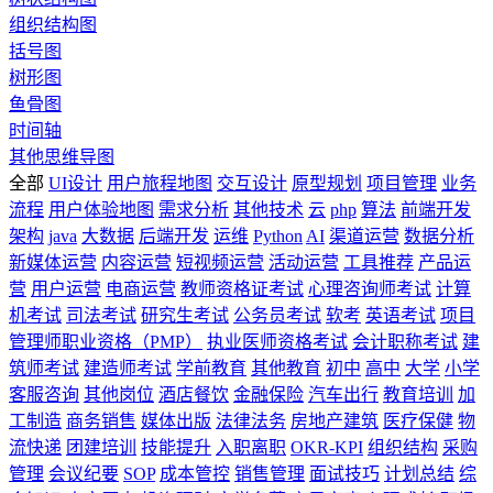
组织结构图
括号图
树形图
鱼骨图
时间轴
其他思维导图
全部
UI设计
用户旅程地图
交互设计
原型规划
项目管理
业务
流程
用户体验地图
需求分析
其他技术
云
php
算法
前端开发
架构
java
大数据
后端开发
运维
Python
AI
渠道运营
数据分析
新媒体运营
内容运营
短视频运营
活动运营
工具推荐
产品运
营
用户运营
电商运营
教师资格证考试
心理咨询师考试
计算
机考试
司法考试
研究生考试
公务员考试
软考
英语考试
项目
管理师职业资格（PMP）
执业医师资格考试
会计职称考试
建
筑师考试
建造师考试
学前教育
其他教育
初中
高中
大学
小学
客服咨询
其他岗位
酒店餐饮
金融保险
汽车出行
教育培训
加
工制造
商务销售
媒体出版
法律法务
房地产建筑
医疗保健
物
流快递
团建培训
技能提升
入职离职
OKR-KPI
组织结构
采购
管理
会议纪要
SOP
成本管控
销售管理
面试技巧
计划总结
综