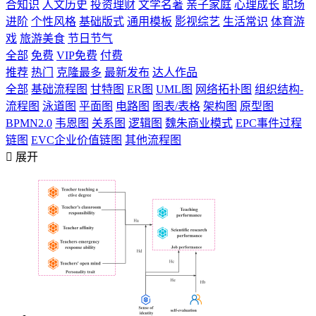
合知识
人文历史
投资理财
文学名著
亲子家庭
心理成长
职场
进阶
个性风格
基础版式
通用模板
影视综艺
生活常识
体育游
戏
旅游美食
节日节气
全部
免费
VIP免费
付费
推荐
热门
克隆最多
最新发布
达人作品
全部
基础流程图
甘特图
ER图
UML图
网络拓扑图
组织结构-
流程图
泳道图
平面图
电路图
图表/表格
架构图
原型图
BPMN2.0
韦恩图
关系图
逻辑图
魏朱商业模式
EPC事件过程
链图
EVC企业价值链图
其他流程图

展开