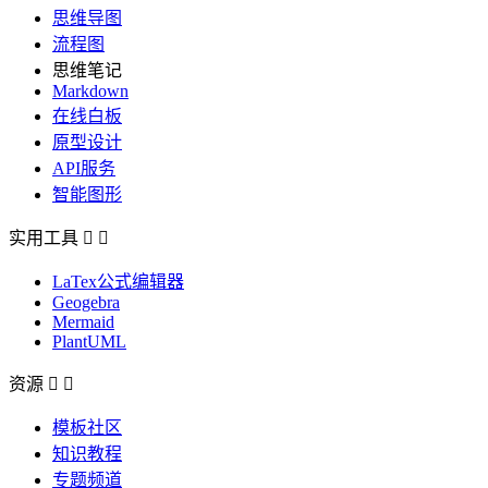
思维导图
流程图
思维笔记
Markdown
在线白板
原型设计
API服务
智能图形
实用工具


LaTex公式编辑器
Geogebra
Mermaid
PlantUML
资源


模板社区
知识教程
专题频道