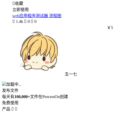

收藏
立即使用
web应用程序测试器 流程图

1.4k

0

0
￥5
五一七
加载中...
发布文件
每天有
100,000+
文件在ProcessOn创建
免费使用
产品

