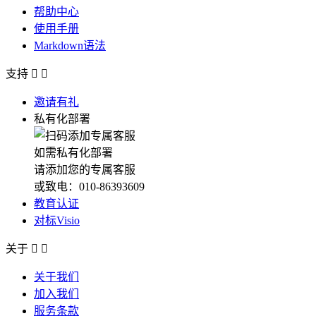
帮助中心
使用手册
Markdown语法
支持


邀请有礼
私有化部署
如需私有化部署
请添加您的专属客服
或致电：010-86393609
教育认证
对标Visio
关于


关于我们
加入我们
服务条款