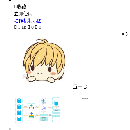

收藏
立即使用
动作机制示图

1.1k

0

0
￥5
五一七