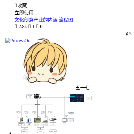

收藏
立即使用
文化创意产业的内涵 流程图

2.8k

1

0
￥5
五一七