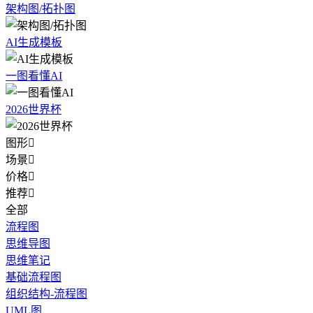
架构图/拓扑图
AI生成模板
一图看懂AI
2026世界杯
图形

场景

价格

推荐

全部
流程图
思维导图
思维笔记
基础流程图
组织结构-流程图
UML图