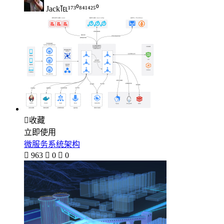
Jack℡¹⁷³⁰⁸⁴¹⁴²⁵⁰

收藏
立即使用
微服务系统架构

963

0

0