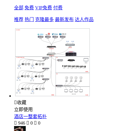
全部
免费
VIP免费
付费
推荐
热门
克隆最多
最新发布
达人作品

收藏
立即使用
酒店一整套拓扑

946

0

0