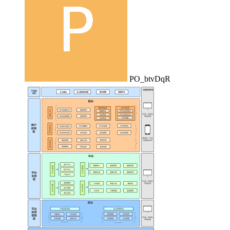
PO_btvDqR