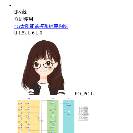

收藏
立即使用
4G太阳能监控系统架构图

1.5k

6

0
PO_PO L