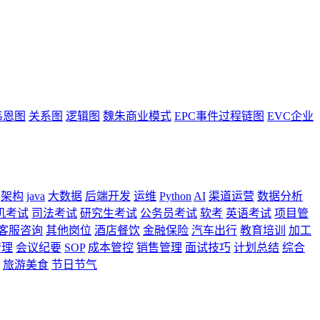
韦恩图
关系图
逻辑图
魏朱商业模式
EPC事件过程链图
EVC企业
架构
java
大数据
后端开发
运维
Python
AI
渠道运营
数据分析
机考试
司法考试
研究生考试
公务员考试
软考
英语考试
项目管
客服咨询
其他岗位
酒店餐饮
金融保险
汽车出行
教育培训
加工
管理
会议纪要
SOP
成本管控
销售管理
面试技巧
计划总结
综合
旅游美食
节日节气