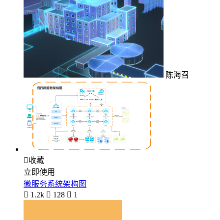
陈海召

收藏
立即使用
微服务系统架构图

1.2k

128

1