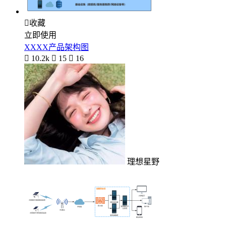

收藏
立即使用
XXXX产品架构图

10.2k

15

16
理想星野