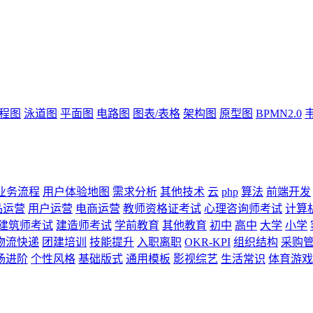
流程图
泳道图
平面图
电路图
图表/表格
架构图
原型图
BPMN2.0
业务流程
用户体验地图
需求分析
其他技术
云
php
算法
前端开发
品运营
用户运营
电商运营
教师资格证考试
心理咨询师考试
计算
建筑师考试
建造师考试
学前教育
其他教育
初中
高中
大学
小学
物流快递
团建培训
技能提升
入职离职
OKR-KPI
组织结构
采购
场进阶
个性风格
基础版式
通用模板
影视综艺
生活常识
体育游戏