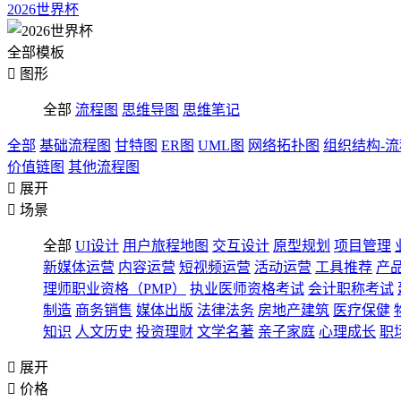
2026世界杯
全部模板

图形
全部
流程图
思维导图
思维笔记
全部
基础流程图
甘特图
ER图
UML图
网络拓扑图
组织结构-
价值链图
其他流程图

展开

场景
全部
UI设计
用户旅程地图
交互设计
原型规划
项目管理
新媒体运营
内容运营
短视频运营
活动运营
工具推荐
产
理师职业资格（PMP）
执业医师资格考试
会计职称考试
制造
商务销售
媒体出版
法律法务
房地产建筑
医疗保健
知识
人文历史
投资理财
文学名著
亲子家庭
心理成长
职

展开

价格