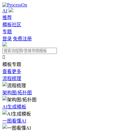
AI
推荐
模板社区
专题
登录
免费注册

模板专题
查看更多
流程梳理
架构图/拓扑图
AI生成模板
一图看懂AI