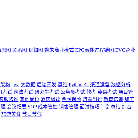
韦恩图
关系图
逻辑图
魏朱商业模式
EPC事件过程链图
EVC企业
架构
java
大数据
后端开发
运维
Python
AI
渠道运营
数据分析
机考试
司法考试
研究生考试
公务员考试
软考
英语考试
项目管
客服咨询
其他岗位
酒店餐饮
金融保险
汽车出行
教育培训
加工
管理
会议纪要
SOP
成本管控
销售管理
面试技巧
计划总结
综合
旅游美食
节日节气