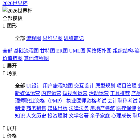
2026世界杯
全部模板

图形
全部
流程图
思维导图
思维笔记
全部
基础流程图
甘特图
ER图
UML图
网络拓扑图
组织结构-
价值链图
其他流程图

展开

场景
全部
UI设计
用户旅程地图
交互设计
原型规划
项目管理
新媒体运营
内容运营
短视频运营
活动运营
工具推荐
产
理师职业资格（PMP）
执业医师资格考试
会计职称考试
制造
商务销售
媒体出版
法律法务
房地产建筑
医疗保健
知识
人文历史
投资理财
文学名著
亲子家庭
心理成长
职

展开

价格