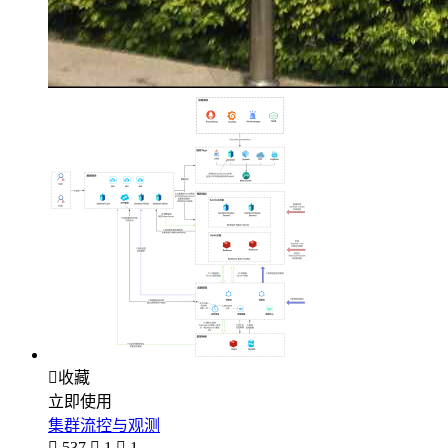

收藏
立即使用
集群流控与观测

537

1

1