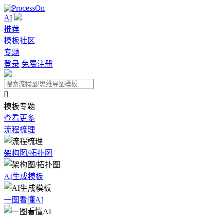
AI
推荐
模板社区
专题
登录
免费注册

模板专题
查看更多
流程梳理
架构图/拓扑图
AI生成模板
一图看懂AI