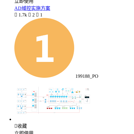
立即使用
AD域控实施方案

1.7k

2

1
199188_PO

收藏
立即使用