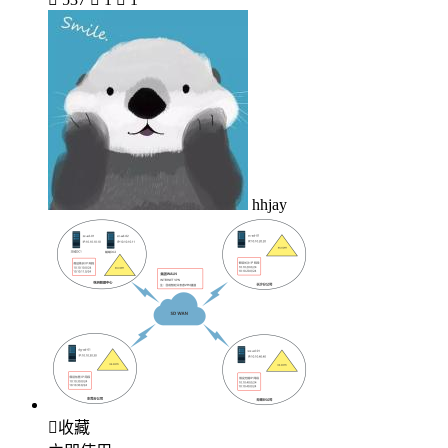
hhjay

收藏