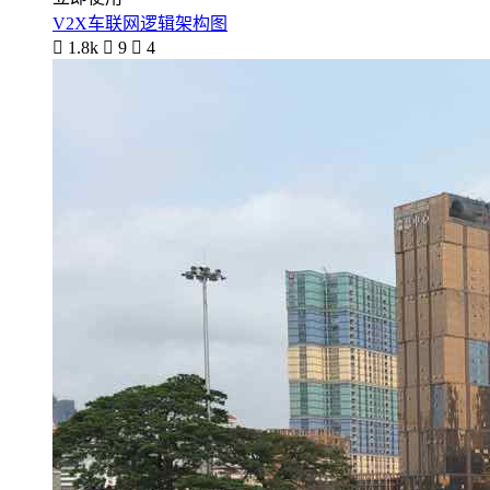
V2X车联网逻辑架构图

1.8k

9

4