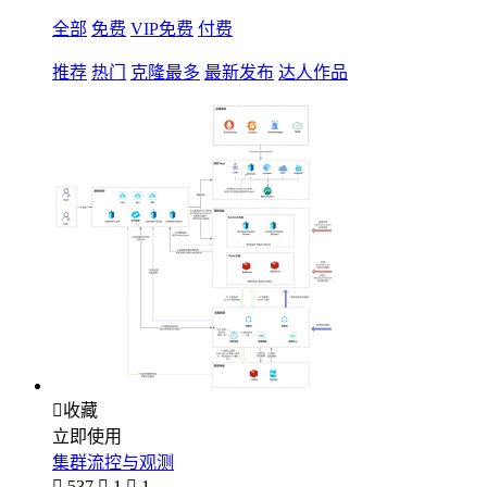
全部
免费
VIP免费
付费
推荐
热门
克隆最多
最新发布
达人作品

收藏
立即使用
集群流控与观测

537

1

1