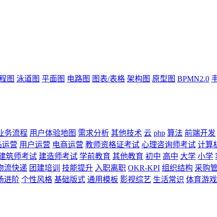
流程图
泳道图
平面图
电路图
图表/表格
架构图
原型图
BPMN2.0
业务流程
用户体验地图
需求分析
其他技术
云
php
算法
前端开发
品运营
用户运营
电商运营
教师资格证考试
心理咨询师考试
计算
建筑师考试
建造师考试
学前教育
其他教育
初中
高中
大学
小学
物流快递
团建培训
技能提升
入职离职
OKR-KPI
组织结构
采购
场进阶
个性风格
基础版式
通用模板
影视综艺
生活常识
体育游戏