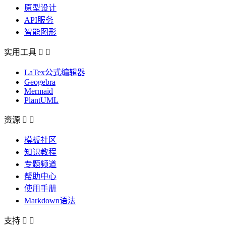
原型设计
API服务
智能图形
实用工具


LaTex公式编辑器
Geogebra
Mermaid
PlantUML
资源


模板社区
知识教程
专题频道
帮助中心
使用手册
Markdown语法
支持

