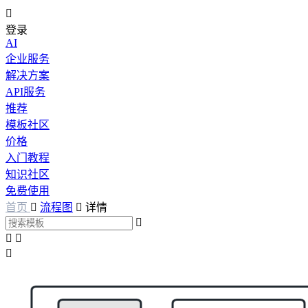

登录
AI
企业服务
解决方案
API服务
推荐
模板社区
价格
入门教程
知识社区
免费使用
首页

流程图

详情



