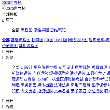
2026世界杯
全部模板

图形
全部
流程图
思维导图
思维笔记
全部
基础流程图
甘特图
ER图
UML图
网络拓扑图
组织结构-
价值链图
其他流程图

展开

场景
全部
UI设计
用户旅程地图
交互设计
原型规划
项目管理
新媒体运营
内容运营
短视频运营
活动运营
工具推荐
产
理师职业资格（PMP）
执业医师资格考试
会计职称考试
制造
商务销售
媒体出版
法律法务
房地产建筑
医疗保健
知识
人文历史
投资理财
文学名著
亲子家庭
心理成长
职

展开

价格