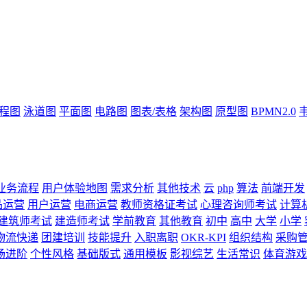
流程图
泳道图
平面图
电路图
图表/表格
架构图
原型图
BPMN2.0
业务流程
用户体验地图
需求分析
其他技术
云
php
算法
前端开发
品运营
用户运营
电商运营
教师资格证考试
心理咨询师考试
计算
建筑师考试
建造师考试
学前教育
其他教育
初中
高中
大学
小学
物流快递
团建培训
技能提升
入职离职
OKR-KPI
组织结构
采购
场进阶
个性风格
基础版式
通用模板
影视综艺
生活常识
体育游戏