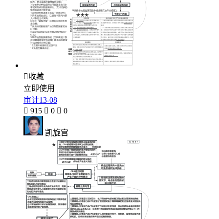

收藏
立即使用
审计13-08

915

0

0
凯旋宫