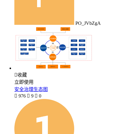
PO_JVbZgA

收藏
立即使用
安全治理生态图

976

9

0