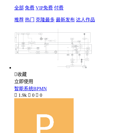
全部
免费
VIP免费
付费
推荐
热门
克隆最多
最新发布
达人作品

收藏
立即使用
智能系统BPMN

1.9k

0

0