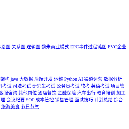
韦恩图
关系图
逻辑图
魏朱商业模式
EPC事件过程链图
EVC企业
架构
java
大数据
后端开发
运维
Python
AI
渠道运营
数据分析
机考试
司法考试
研究生考试
公务员考试
软考
英语考试
项目管
客服咨询
其他岗位
酒店餐饮
金融保险
汽车出行
教育培训
加工
管理
会议纪要
SOP
成本管控
销售管理
面试技巧
计划总结
综合
旅游美食
节日节气