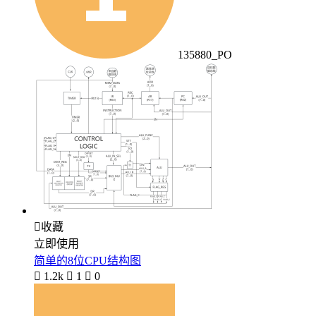
135880_PO

收藏
立即使用
简单的8位CPU结构图

1.2k

1

0