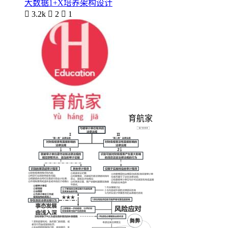
大数据1+X培养架构设计

3.2k

2

1
育航家