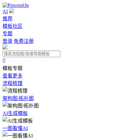
AI
推荐
模板社区
专题
登录
免费注册

模板专题
查看更多
流程梳理
架构图/拓扑图
AI生成模板
一图看懂AI