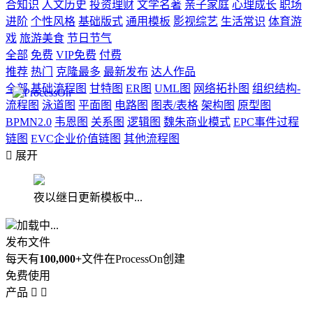
合知识
人文历史
投资理财
文学名著
亲子家庭
心理成长
职场
进阶
个性风格
基础版式
通用模板
影视综艺
生活常识
体育游
戏
旅游美食
节日节气
全部
免费
VIP免费
付费
推荐
热门
克隆最多
最新发布
达人作品
全部
基础流程图
甘特图
ER图
UML图
网络拓扑图
组织结构-
流程图
泳道图
平面图
电路图
图表/表格
架构图
原型图
BPMN2.0
韦恩图
关系图
逻辑图
魏朱商业模式
EPC事件过程
链图
EVC企业价值链图
其他流程图

展开
夜以继日更新模板中...
加载中...
发布文件
每天有
100,000+
文件在ProcessOn创建
免费使用
产品

