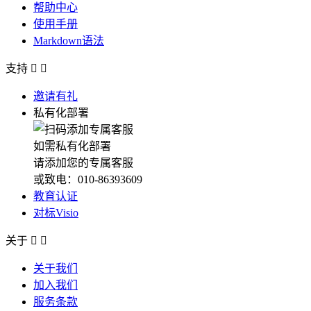
帮助中心
使用手册
Markdown语法
支持


邀请有礼
私有化部署
如需私有化部署
请添加您的专属客服
或致电：010-86393609
教育认证
对标Visio
关于


关于我们
加入我们
服务条款