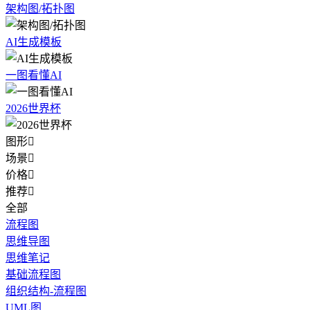
架构图/拓扑图
AI生成模板
一图看懂AI
2026世界杯
图形

场景

价格

推荐

全部
流程图
思维导图
思维笔记
基础流程图
组织结构-流程图
UML图