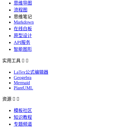
思维导图
流程图
思维笔记
Markdown
在线白板
原型设计
API服务
智能图形
实用工具


LaTex公式编辑器
Geogebra
Mermaid
PlantUML
资源


模板社区
知识教程
专题频道