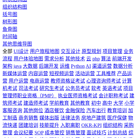
组织结构图
括号图
树形图
鱼骨图
时间轴
其他思维导图
全部
UI设计
用户旅程地图
交互设计
原型规划
项目管理
业务
流程
用户体验地图
需求分析
其他技术
云
php
算法
前端开发
架构
java
大数据
后端开发
运维
Python
AI
渠道运营
数据分析
新媒体运营
内容运营
短视频运营
活动运营
工具推荐
产品运
营
用户运营
电商运营
教师资格证考试
心理咨询师考试
计算
机考试
司法考试
研究生考试
公务员考试
软考
英语考试
项目
管理师职业资格（PMP）
执业医师资格考试
会计职称考试
建
筑师考试
建造师考试
学前教育
其他教育
初中
高中
大学
小学
客服咨询
其他岗位
酒店餐饮
金融保险
汽车出行
教育培训
加
工制造
商务销售
媒体出版
法律法务
房地产建筑
医疗保健
物
流快递
团建培训
技能提升
入职离职
OKR-KPI
组织结构
采购
管理
会议纪要
SOP
成本管控
销售管理
面试技巧
计划总结
综