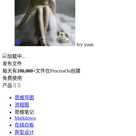
Ivy yuan
加载中...
发布文件
每天有
100,000+
文件在ProcessOn创建
免费使用
产品


思维导图
流程图
思维笔记
Markdown
在线白板
原型设计