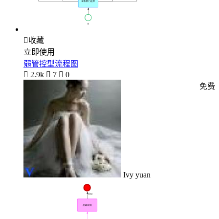

收藏
立即使用
弱管控型流程图

2.9k

7

0
免费
Ivy yuan