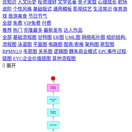
合知识
人文历史
投资理财
文学名著
亲子家庭
心理成长
职场
进阶
个性风格
基础版式
通用模板
影视综艺
生活常识
体育游
戏
旅游美食
节日节气
全部
免费
VIP免费
付费
推荐
热门
克隆最多
最新发布
达人作品
全部
基础流程图
甘特图
ER图
UML图
网络拓扑图
组织结构-
流程图
泳道图
平面图
电路图
图表/表格
架构图
原型图
BPMN2.0
韦恩图
关系图
逻辑图
魏朱商业模式
EPC事件过程
链图
EVC企业价值链图
其他流程图

展开