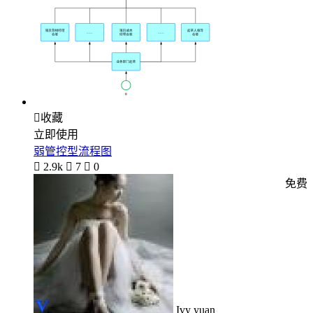

收藏
立即使用
弱管控型流程图

2.9k

7

0
免费
Ivy yuan