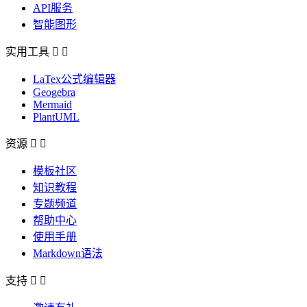
API服务
智能图形
实用工具


LaTex公式编辑器
Geogebra
Mermaid
PlantUML
资源


模板社区
知识教程
专题频道
帮助中心
使用手册
Markdown语法
支持

