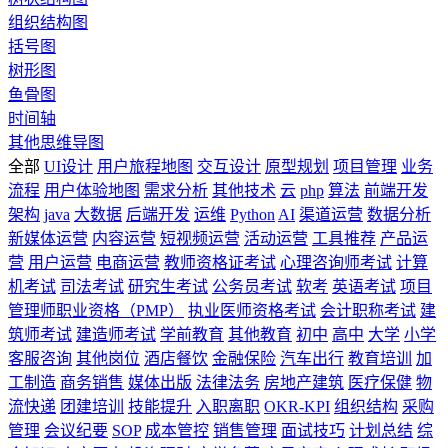
组织结构图
括号图
树形图
鱼骨图
时间轴
其他思维导图
全部
UI设计
用户旅程地图
交互设计
原型规划
项目管理
业务
流程
用户体验地图
需求分析
其他技术
云
php
算法
前端开发
架构
java
大数据
后端开发
运维
Python
AI
渠道运营
数据分析
新媒体运营
内容运营
短视频运营
活动运营
工具推荐
产品运
营
用户运营
电商运营
教师资格证考试
心理咨询师考试
计算
机考试
司法考试
研究生考试
公务员考试
软考
英语考试
项目
管理师职业资格（PMP）
执业医师资格考试
会计职称考试
建
筑师考试
建造师考试
学前教育
其他教育
初中
高中
大学
小学
客服咨询
其他岗位
酒店餐饮
金融保险
汽车出行
教育培训
加
工制造
商务销售
媒体出版
法律法务
房地产建筑
医疗保健
物
流快递
团建培训
技能提升
入职离职
OKR-KPI
组织结构
采购
管理
会议纪要
SOP
成本管控
销售管理
面试技巧
计划总结
综