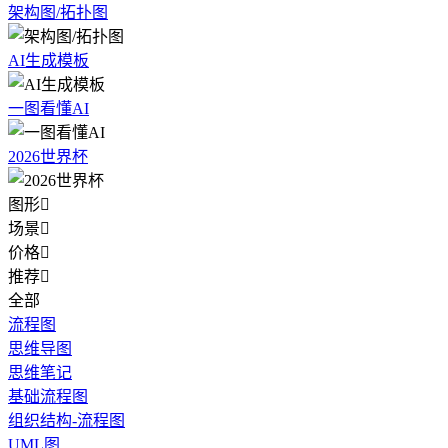
架构图/拓扑图
AI生成模板
一图看懂AI
2026世界杯
图形

场景

价格

推荐

全部
流程图
思维导图
思维笔记
基础流程图
组织结构-流程图
UML图