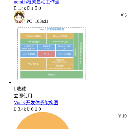
nomi.js框架启动工作流

1.4k

1

0
￥5
PO_183ad1

收藏
立即使用
Vue 3 开发体系架构图

3.4k

0

0
￥10