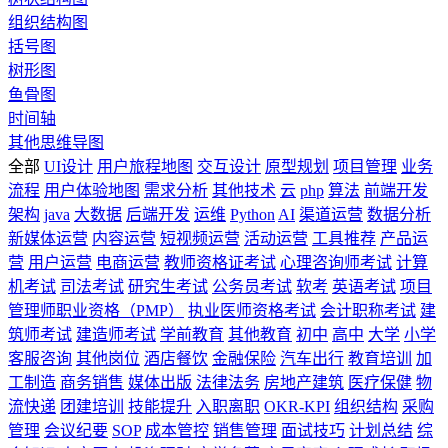
组织结构图
括号图
树形图
鱼骨图
时间轴
其他思维导图
全部
UI设计
用户旅程地图
交互设计
原型规划
项目管理
业务
流程
用户体验地图
需求分析
其他技术
云
php
算法
前端开发
架构
java
大数据
后端开发
运维
Python
AI
渠道运营
数据分析
新媒体运营
内容运营
短视频运营
活动运营
工具推荐
产品运
营
用户运营
电商运营
教师资格证考试
心理咨询师考试
计算
机考试
司法考试
研究生考试
公务员考试
软考
英语考试
项目
管理师职业资格（PMP）
执业医师资格考试
会计职称考试
建
筑师考试
建造师考试
学前教育
其他教育
初中
高中
大学
小学
客服咨询
其他岗位
酒店餐饮
金融保险
汽车出行
教育培训
加
工制造
商务销售
媒体出版
法律法务
房地产建筑
医疗保健
物
流快递
团建培训
技能提升
入职离职
OKR-KPI
组织结构
采购
管理
会议纪要
SOP
成本管控
销售管理
面试技巧
计划总结
综