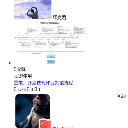
辉光君

收藏
立即使用
需求、开发迭代作业规范流程

1.7k

3

1
￥20