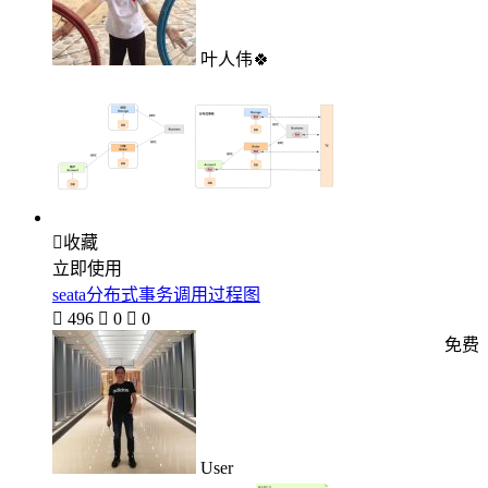
叶人伟🍀

收藏
立即使用
seata分布式事务调用过程图

496

0

0
免费
User