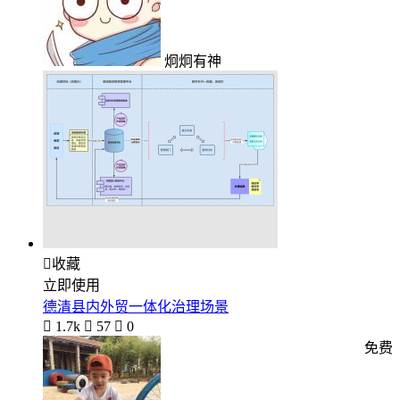
炯炯有神

收藏
立即使用
德清县内外贸一体化治理场景

1.7k

57

0
免费