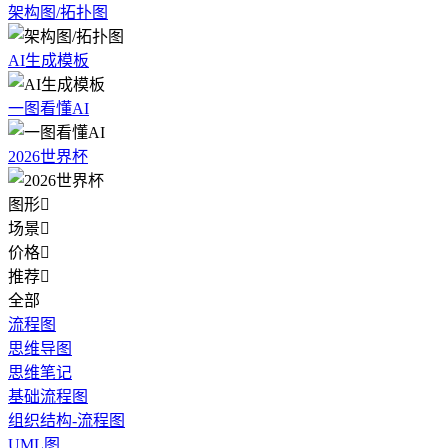
架构图/拓扑图
AI生成模板
一图看懂AI
2026世界杯
图形

场景

价格

推荐

全部
流程图
思维导图
思维笔记
基础流程图
组织结构-流程图
UML图