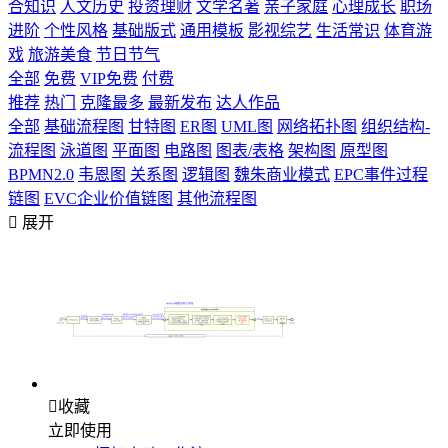
合知识
人文历史
投资理财
文学名著
亲子家庭
心理成长
职场
进阶
个性风格
基础版式
通用模板
影视综艺
生活常识
体育游
戏
旅游美食
节日节气
全部
免费
VIP免费
付费
推荐
热门
克隆最多
最新发布
达人作品
全部
基础流程图
甘特图
ER图
UML图
网络拓扑图
组织结构-
流程图
泳道图
平面图
电路图
图表/表格
架构图
原型图
BPMN2.0
韦恩图
关系图
逻辑图
魏朱商业模式
EPC事件过程
链图
EVC企业价值链图
其他流程图

展开

收藏
立即使用