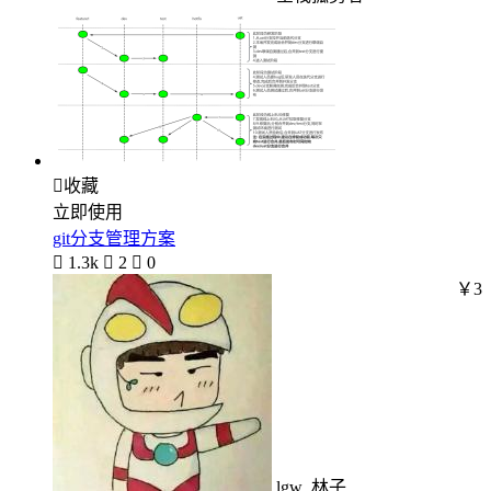

收藏
立即使用
git分支管理方案

1.3k

2

0
￥3
lgw_林子