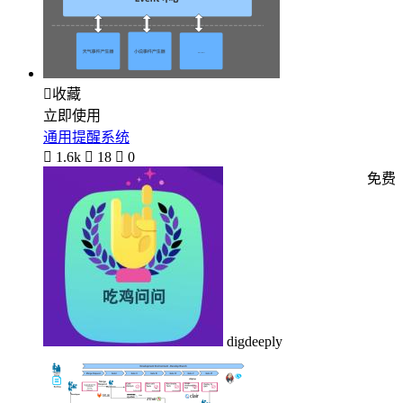

收藏
立即使用
通用提醒系统

1.6k

18

0
免费
digdeeply