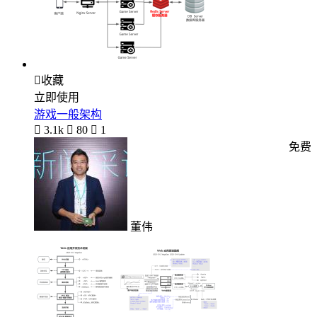

收藏
立即使用
游戏一般架构

3.1k

80

1
免费
董伟