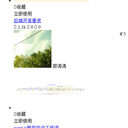

收藏
立即使用
后端开发要求

2.1k

0

0
￥5
郭涛涛

收藏
立即使用
nomi.js框架启动工作流