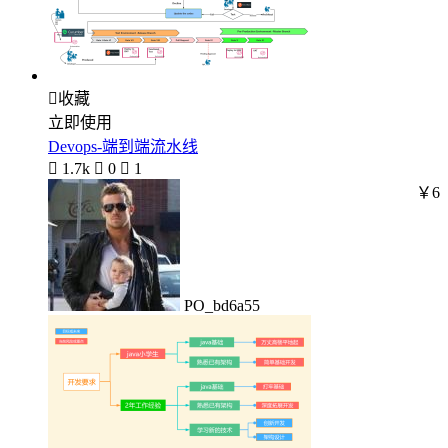

收藏
立即使用
Devops-端到端流水线

1.7k

0

1
￥6
PO_bd6a55