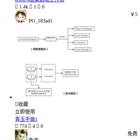

1.4k

1

0
￥5
PO_183ad1

收藏
立即使用
青玉手做1

774

4

0
免费