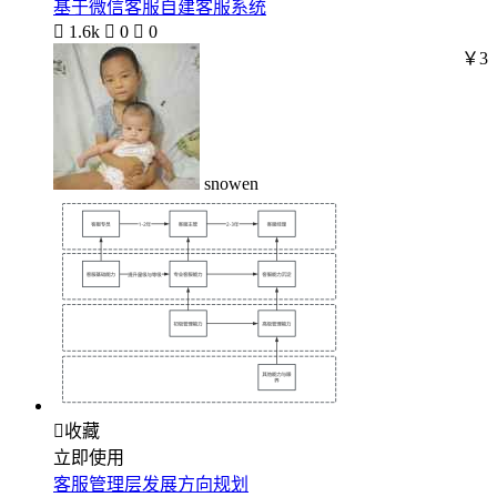
基于微信客服自建客服系统

1.6k

0

0
￥3
snowen

收藏
立即使用
客服管理层发展方向规划