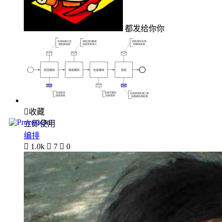
都发给你你

收藏
立即使用
编排

1.0k

7

0