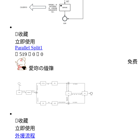

收藏
立即使用
Parallel Split1

519

0

0
免费
愛珎の縼箻

收藏
立即使用
外援流程