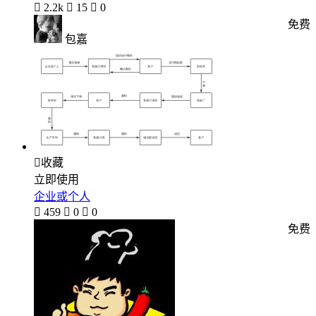

2.2k

15

0
免费
包嘉

收藏
立即使用
企业或个人

459

0

0
免费