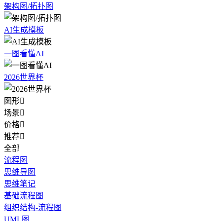
架构图/拓扑图
AI生成模板
一图看懂AI
2026世界杯
图形

场景

价格

推荐

全部
流程图
思维导图
思维笔记
基础流程图
组织结构-流程图
UML图