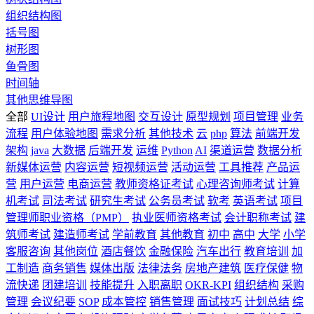
组织结构图
括号图
树形图
鱼骨图
时间轴
其他思维导图
全部
UI设计
用户旅程地图
交互设计
原型规划
项目管理
业务
流程
用户体验地图
需求分析
其他技术
云
php
算法
前端开发
架构
java
大数据
后端开发
运维
Python
AI
渠道运营
数据分析
新媒体运营
内容运营
短视频运营
活动运营
工具推荐
产品运
营
用户运营
电商运营
教师资格证考试
心理咨询师考试
计算
机考试
司法考试
研究生考试
公务员考试
软考
英语考试
项目
管理师职业资格（PMP）
执业医师资格考试
会计职称考试
建
筑师考试
建造师考试
学前教育
其他教育
初中
高中
大学
小学
客服咨询
其他岗位
酒店餐饮
金融保险
汽车出行
教育培训
加
工制造
商务销售
媒体出版
法律法务
房地产建筑
医疗保健
物
流快递
团建培训
技能提升
入职离职
OKR-KPI
组织结构
采购
管理
会议纪要
SOP
成本管控
销售管理
面试技巧
计划总结
综