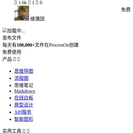

1.6k

1

0
免费
繌潴囝
加载中...
发布文件
每天有
100,000+
文件在ProcessOn创建
免费使用
产品


思维导图
流程图
思维笔记
Markdown
在线白板
原型设计
API服务
智能图形
实用工具

