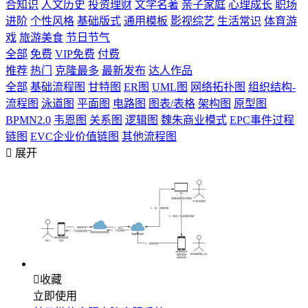
合知识
人文历史
投资理财
文学名著
亲子家庭
心理成长
职场
进阶
个性风格
基础版式
通用模板
影视综艺
生活常识
体育游
戏
旅游美食
节日节气
全部
免费
VIP免费
付费
推荐
热门
克隆最多
最新发布
达人作品
全部
基础流程图
甘特图
ER图
UML图
网络拓扑图
组织结构-
流程图
泳道图
平面图
电路图
图表/表格
架构图
原型图
BPMN2.0
韦恩图
关系图
逻辑图
魏朱商业模式
EPC事件过程
链图
EVC企业价值链图
其他流程图

展开

收藏
立即使用